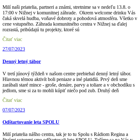
Milí naši priatelia, partneri a známi, stretnime sa v nedeľu 13.8. o
17:00 v Nižnej v komunitnej záhrade. Okrem welcome drinku Vás
čaká skvelá hudba, voňavé dobroty a pohodová atmosféra. Všetko v
cene vstupného. Záhrada komunitného centra v Nižnej sa ďalej
rozrastá, pribúdajú tu projekty, ktoré sú
Čitať viac
27/07/2023
Denný letný tábor
V tretí júnový týždeň v našom centre prebiehal denný letný tábor.
Hlavnou témou aktivít boli peniaze a iné platidlá. Prvý deň sme
zarábali staré mince - groše, denáre, parvy a toliare a v obchodíku s
jedlom, sme si za to mohli kúpiť niečo pod zub. Druhý deň
Čitať viac
07/07/2023
Odštartovanie leta SPOLU
Milí priatelia nášho centra, tak je to tu Spolu s Rádiom Regina a
živými vstupmi sme odštartovali leto SPOLU. Tešíme sa na Vás v