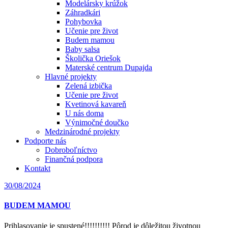
Modelársky krúžok
Záhradkári
Pohybovka
Učenie pre život
Budem mamou
Baby salsa
Školička Oriešok
Materské centrum Dupajda
Hlavné projekty
Zelená izbička
Učenie pre život
Kvetinová kavareň
U nás doma
Výnimočné doučko
Medzinárodné projekty
Podporte nás
Dobroboľníctvo
Finančná podpora
Kontakt
30/08/2024
BUDEM MAMOU
Prihlasovanie je spustené!!!!!!!!!! Pôrod je dôležitou životnou