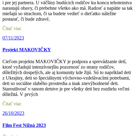
i pre jej partnera. U väčšiny budúcich rodičov ku koncu tehotenstva
narastajú obavy, či prebehne všetko ako má. Radosť a napätie sa tak
miešajú so strachom, či sa budete vedieť o dieťatko náležite
postarať, či bude zdravé,
Čitať viac
07/11/2023
Projekt MAKOVIČKY
Cieľom projektu MAKOVIČKY je podpora a sprevádzanie detí,
ktoré vyžadujú intenzívnejšiu pozornosť zo strany rodičov,
dôležitých dospelých, ale aj komunity kde žijú. Sú to napríklad deti
z Ukrajiny, deti so špeciálnymi výchovno-vzdelávacími potrebami,
deti so sociálne slabého prostredia a inak znevýhodnené deti.
Starostlivosť v ranom detstve je pre všetky deti bez rozdielu veľmi
dôležitá. V prvých
Čitať viac
26/10/2023
Film Fest Nižná 2023