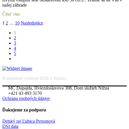
našej záhrade
Čitať viac
Stránkovanie
1
2
…
10
Nasledujúce
príspevkov
1
2
3
4
5
Komunitné centrum ZOE v Nižnej.
MC Dupajda, Hviezdoslavova 308, Dom služieb Nižná
+421 43 493 3170
Ochrana osobných údajov
Ďakujeme za podporu
Detský raj Ľubica Personová
DSI data