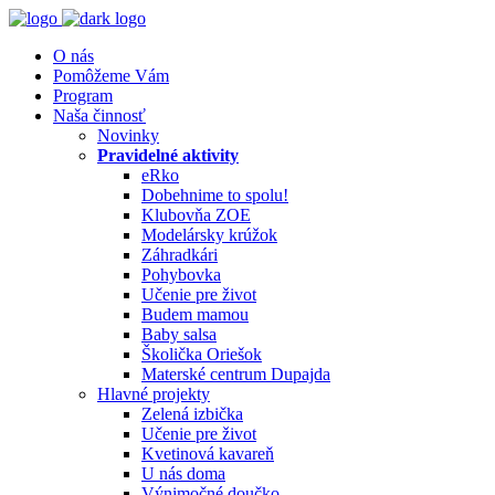
O nás
Pomôžeme Vám
Program
Naša činnosť
Novinky
Pravidelné aktivity
eRko
Dobehnime to spolu!
Klubovňa ZOE
Modelársky krúžok
Záhradkári
Pohybovka
Učenie pre život
Budem mamou
Baby salsa
Školička Oriešok
Materské centrum Dupajda
Hlavné projekty
Zelená izbička
Učenie pre život
Kvetinová kavareň
U nás doma
Výnimočné doučko