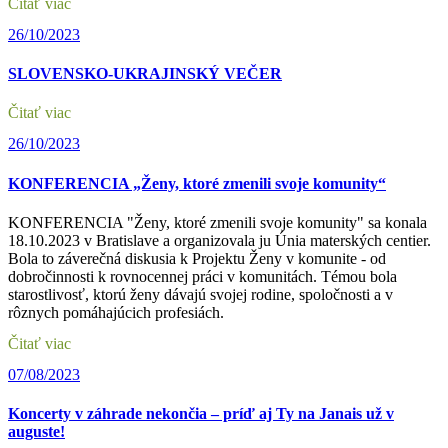
Čitať viac
26/10/2023
SLOVENSKO-UKRAJINSKÝ VEČER
Čitať viac
26/10/2023
KONFERENCIA „Ženy, ktoré zmenili svoje komunity“
KONFERENCIA "Ženy, ktoré zmenili svoje komunity" sa konala
18.10.2023 v Bratislave a organizovala ju Únia materských centier.
Bola to záverečná diskusia k Projektu Ženy v komunite - od
dobročinnosti k rovnocennej práci v komunitách. Témou bola
starostlivosť, ktorú ženy dávajú svojej rodine, spoločnosti a v
rôznych pomáhajúcich profesiách.
Čitať viac
07/08/2023
Koncerty v záhrade nekončia – príď aj Ty na Janais už v
auguste!