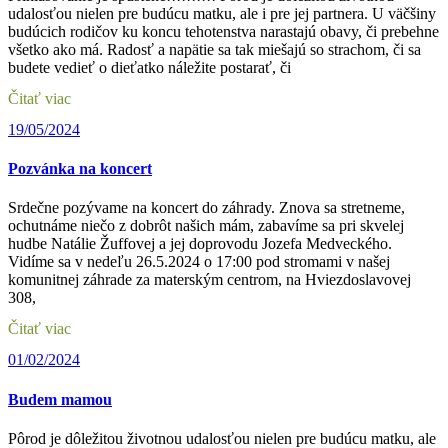
udalosťou nielen pre budúcu matku, ale i pre jej partnera. U väčšiny
budúcich rodičov ku koncu tehotenstva narastajú obavy, či prebehne
všetko ako má. Radosť a napätie sa tak miešajú so strachom, či sa
budete vedieť o dieťatko náležite postarať, či
Čitať viac
19/05/2024
Pozvánka na koncert
Srdečne pozývame na koncert do záhrady. Znova sa stretneme,
ochutnáme niečo z dobrôt našich mám, zabavíme sa pri skvelej
hudbe Natálie Žuffovej a jej doprovodu Jozefa Medveckého.
Vidíme sa v nedeľu 26.5.2024 o 17:00 pod stromami v našej
komunitnej záhrade za materským centrom, na Hviezdoslavovej
308,
Čitať viac
01/02/2024
Budem mamou
Pôrod je dôležitou životnou udalosťou nielen pre budúcu matku, ale