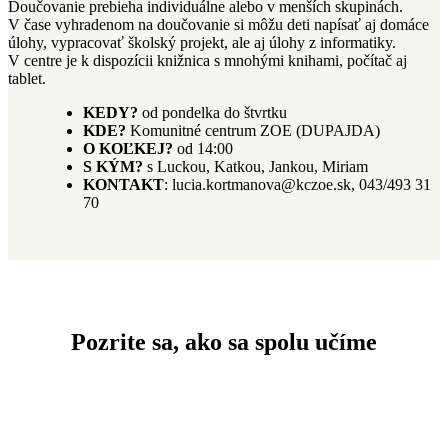
Doučovanie prebieha individuálne alebo v menších skupinách.
V čase vyhradenom na doučovanie si môžu deti napísať aj domáce
úlohy, vypracovať školský projekt, ale aj úlohy z informatiky.
V centre je k dispozícii knižnica s mnohými knihami, počítač aj
tablet.
KEDY?
od pondelka do štvrtku
KDE?
Komunitné centrum ZOE (DUPAJDA)
O KOĽKEJ?
od 14:00
S KÝM?
s Luckou, Katkou, Jankou, Miriam
KONTAKT
: lucia.kortmanova@kczoe.sk, 043/493 31
70
Pozrite sa, ako sa spolu učíme