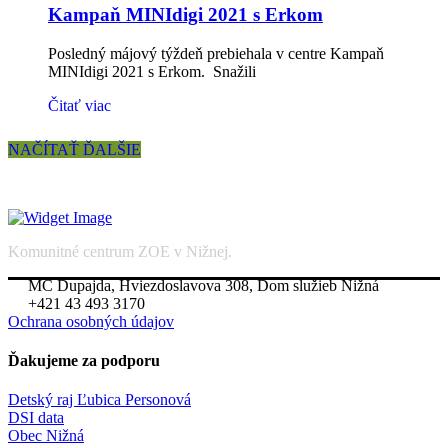
Kampaň MINIdigi 2021 s Erkom
Posledný májový týždeň prebiehala v centre Kampaň
MINIdigi 2021 s Erkom. Snažili
Čitať viac
NAČÍTAŤ ĎALŠIE
Komunitné centrum ZOE v Nižnej.
MC Dupajda, Hviezdoslavova 308, Dom služieb Nižná
+421 43 493 3170
Ochrana osobných údajov
Ďakujeme za podporu
Detský raj Ľubica Personová
DSI data
Obec Nižná