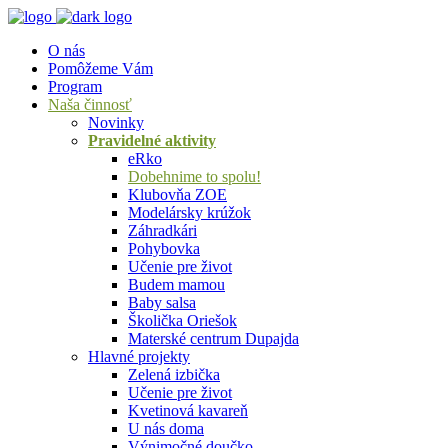
O nás
Pomôžeme Vám
Program
Naša činnosť
Novinky
Pravidelné aktivity
eRko
Dobehnime to spolu!
Klubovňa ZOE
Modelársky krúžok
Záhradkári
Pohybovka
Učenie pre život
Budem mamou
Baby salsa
Školička Oriešok
Materské centrum Dupajda
Hlavné projekty
Zelená izbička
Učenie pre život
Kvetinová kavareň
U nás doma
Výnimočné doučko