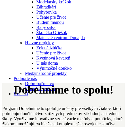
Modelársky krúžok
Záhradkári
Pohybovka
Učenie pre život
Budem mamou
Baby salsa
Školička Oriešok
Materské centrum Dupajda
Hlavné projekty
Zelená izbička
Učenie pre život
Kvetinová kavareň
U nás doma
Výnimočné doučko
Medzinárodné projekty
Podporte nás
Dobroboľníctvo
Dobehnime to spolu!
Finančná podpora
Kontakt
Program Dobehnime to spolu! je určený pre všetkých žiakov, ktorí
potrebujú doučiť učivo z rôznych predmetov základnej a strednej
školy. Využívame inovatívne vzdelávacie metódy a pomôcky, ktoré
žiakom umožňujú rýchlejšie a komplexnejšie osvojenie si učiva.