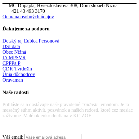
MC Dupajda, Hviezdoslavova 308, Dom služieb Nižná
+421 43 493 3170
Ochrana osobných údajov
Ďakujeme za podporu
Detský raj Ľubica Personová
DSI data
Obec Nižná
IA MPSVR
CPPPa P
CDR Tvrdošín
Únia dôchodcov
Oravaman
Naše radosti
Prihláste sa a dostávajte naše pravidelné "
radosti
" emailom. Je to
mesačný súhrn aktivít, pozvánok a našich radostí, ktoré cez mesiac
zažívame. Malé okienko do diana v KC ZOE.
Váš email: