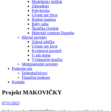
Modelársky krúžok
Záhradkári
Pohybovka
Učenie pre život
Budem mamou
Baby salsa
Školička Oriešok
Materské centrum Dupajda
Hlavné projekty
Zelená izbička
Učenie pre život
Kvetinová kavareň
U nás doma
Výnimočné doučko
Medzinárodné projekty
Podporte nás
Dobroboľníctvo
Finančná podpora
Kontakt
Projekt MAKOVIČKY
07/11/2023