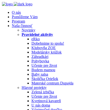
O nás
Pomôžeme Vám
Program
Naša činnosť
Novinky
Pravidelné aktivity
eRko
Dobehnime to spolu!
Klubovňa ZOE
Modelársky krúžok
Záhradkári
Pohybovka
Učenie pre život
Budem mamou
Baby salsa
Školička Oriešok
Materské centrum Dupajda
Hlavné projekty
Zelená izbička
Učenie pre život
Kvetinová kavareň
U nás doma
Výnimočné doučko