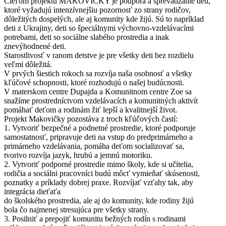
Cieľom projektu MAKOVIČKY je podpora a sprevádzanie detí,
ktoré vyžadujú intenzívnejšiu pozornosť zo strany rodičov,
dôležitých dospelých, ale aj komunity kde žijú. Sú to napríklad
deti z Ukrajiny, deti so špeciálnymi výchovno-vzdelávacími
potrebami, deti so sociálne slabého prostredia a inak
znevýhodnené deti.
Starostlivosť v ranom detstve je pre všetky deti bez rozdielu
veľmi dôležitá.
V prvých šiestich rokoch sa rozvíja naša osobnosť a všetky
kľúčové schopnosti, ktoré rozhodujú o našej budúcnosti.
V materskom centre Dupajda a Komunitnom centre Zoe sa
snažíme prostredníctvom vzdelávacích a komunitných aktivít
pomáhať deťom a rodinám žiť lepší a kvalitnejší život.
Projekt Makovičky pozostáva z troch kľúčových častí:
1. Vytvoriť bezpečné a podnetné prostredie, ktoré podporuje
samostatnosť, pripravuje deti na vstup do predprimárneho a
primárneho vzdelávania, pomáha deťom socializovať sa,
tvorivo rozvíja jazyk, hrubú a jemnú motoriku.
2. Vytvoriť podporné prostredie mimo školy, kde si učitelia,
rodičia a sociálni pracovníci budú môcť vymieňať skúsenosti,
poznatky a príklady dobrej praxe. Rozvíjať vzťahy tak, aby
integrácia dieťaťa
do školského prostredia, ale aj do komunity, kde rodiny žijú
bola čo najmenej stresujúca pre všetky strany.
3. Posilniť a prepojiť komunitu bežných rodín s rodinami