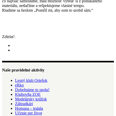
čo najviac samostatné, mali možnosť vybrať si z ponúkaného
materiálu, netlačíme a rešpektujeme vlastné tempo.
Riadime sa heslom „Pomôž mi, aby som to urobil sám.“
Zdielať:
Naše pravidelné aktivity
Lesný klub Oriešok
eRko
Dobehnime to spolu!
Klubovňa ZOE
Modelársky krúžok
Záhradkári
Hopsasa – tralala
Učenie pre život