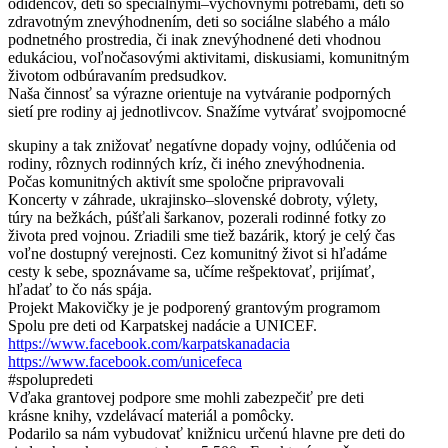
odídencov, detí so špeciálnymi–výchovnými potrebami, deti so
zdravotným znevýhodnením, deti so sociálne slabého a málo
podnetného prostredia, či inak znevýhodnené deti vhodnou
edukáciou, voľnočasovými aktivitami, diskusiami, komunitným
životom odbúravaním predsudkov.
Naša činnosť sa výrazne orientuje na vytváranie podporných
sietí pre rodiny aj jednotlivcov. Snažíme vytvárať svojpomocné
skupiny a tak znižovať negatívne dopady vojny, odlúčenia od
rodiny, rôznych rodinných kríz, či iného znevýhodnenia.
Počas komunitných aktivít sme spoločne pripravovali
Koncerty v záhrade, ukrajinsko–slovenské dobroty, výlety,
túry na bežkách, púšťali šarkanov, pozerali rodinné fotky zo
života pred vojnou. Zriadili sme tiež bazárik, ktorý je celý čas
voľne dostupný verejnosti. Cez komunitný život si hľadáme
cesty k sebe, spoznávame sa, učíme rešpektovať, prijímať,
hľadať to čo nás spája.
Projekt Makovičky je je podporený grantovým programom
Spolu pre deti od Karpatskej nadácie a UNICEF.
https://www.facebook.com/karpatskanadacia
https://www.facebook.com/unicefeca
#spolupredeti
Vďaka grantovej podpore sme mohli zabezpečiť pre deti
krásne knihy, vzdelávací materiál a pomôcky.
Podarilo sa nám vybudovať knižnicu určenú hlavne pre deti do