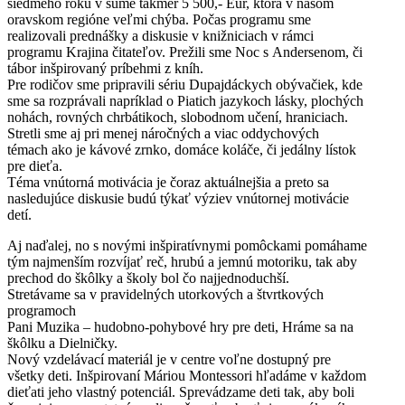
siedmeho roku v sume takmer 5 500,- Eur, ktorá v našom
oravskom regióne veľmi chýba. Počas programu sme
realizovali prednášky a diskusie v knižniciach v rámci
programu Krajina čitateľov. Prežili sme Noc s Andersenom, či
tábor inšpirovaný príbehmi z kníh.
Pre rodičov sme pripravili sériu Dupajdáckych obývačiek, kde
sme sa rozprávali napríklad o Piatich jazykoch lásky, plochých
nohách, rovných chrbátikoch, slobodnom učení, hraniciach.
Stretli sme aj pri menej náročných a viac oddychových
témach ako je kávové zrnko, domáce koláče, či jedálny lístok
pre dieťa.
Téma vnútorná motivácia je čoraz aktuálnejšia a preto sa
nasledujúce diskusie budú týkať výziev vnútornej motivácie
detí.
Aj naďalej, no s novými inšpiratívnymi pomôckami pomáhame
tým najmenším rozvíjať reč, hrubú a jemnú motoriku, tak aby
prechod do škôlky a školy bol čo najjednoduchší.
Stretávame sa v pravidelných utorkových a štvrtkových
programoch
Pani Muzika – hudobno-pohybové hry pre deti, Hráme sa na
škôlku a Dielničky.
Nový vzdelávací materiál je v centre voľne dostupný pre
všetky deti. Inšpirovaní Máriou Montessori hľadáme v každom
dieťati jeho vlastný potenciál. Sprevádzame deti tak, aby boli