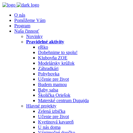
O nás
Pomôžeme Vám
Program
Naša činnosť
Novinky
Pravidelné aktivity
eRko
Dobehnime to spolu!
Klubovňa ZOE
Modelársky krúžok
Záhradkári
Pohybovka
Učenie pre život
Budem mamou
Baby salsa
Školička Oriešok
Materské centrum Dupajda
Hlavné projekty
Zelená izbička
Učenie pre život
Kvetinová kavareň
U nás doma
Výnimočné doučko