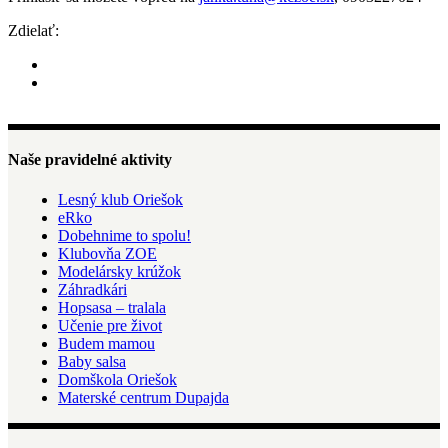
Zdielať:
Naše pravidelné aktivity
Lesný klub Oriešok
eRko
Dobehnime to spolu!
Klubovňa ZOE
Modelársky krúžok
Záhradkári
Hopsasa – tralala
Učenie pre život
Budem mamou
Baby salsa
Domškola Oriešok
Materské centrum Dupajda