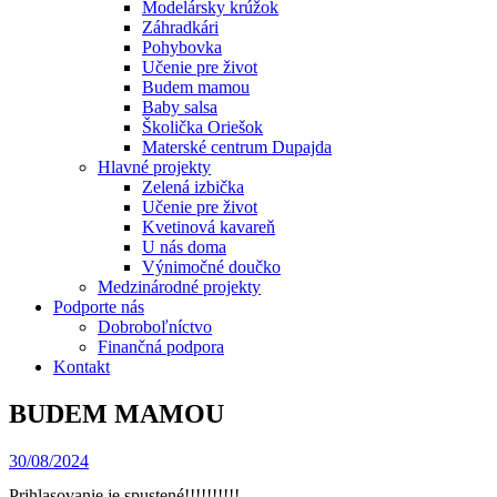
Modelársky krúžok
Záhradkári
Pohybovka
Učenie pre život
Budem mamou
Baby salsa
Školička Oriešok
Materské centrum Dupajda
Hlavné projekty
Zelená izbička
Učenie pre život
Kvetinová kavareň
U nás doma
Výnimočné doučko
Medzinárodné projekty
Podporte nás
Dobroboľníctvo
Finančná podpora
Kontakt
BUDEM MAMOU
30/08/2024
Prihlasovanie je spustené!!!!!!!!!!