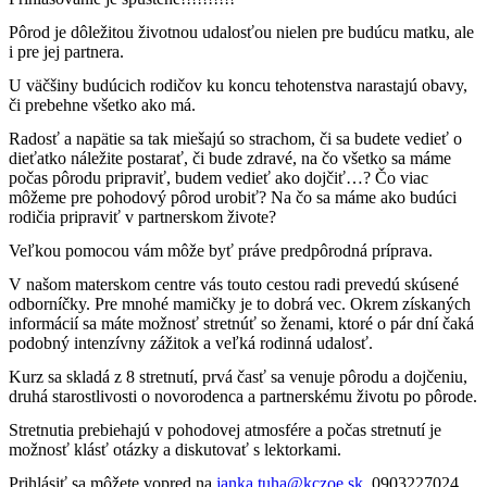
Pôrod je dôležitou životnou udalosťou nielen pre budúcu matku, ale
i pre jej partnera.
U väčšiny budúcich rodičov ku koncu tehotenstva narastajú obavy,
či prebehne všetko ako má.
Radosť a napätie sa tak miešajú so strachom, či sa budete vedieť o
dieťatko náležite postarať, či bude zdravé, na čo všetko sa máme
počas pôrodu pripraviť, budem vedieť ako dojčiť…? Čo viac
môžeme pre pohodový pôrod urobiť? Na čo sa máme ako budúci
rodičia pripraviť v partnerskom živote?
Veľkou pomocou vám môže byť práve predpôrodná príprava.
V našom materskom centre vás touto cestou radi prevedú skúsené
odborníčky. Pre mnohé mamičky je to dobrá vec. Okrem získaných
informácií sa máte možnosť stretnúť so ženami, ktoré o pár dní čaká
podobný intenzívny zážitok a veľká rodinná udalosť.
Kurz sa skladá z 8 stretnutí, prvá časť sa venuje pôrodu a dojčeniu,
druhá starostlivosti o novorodenca a partnerskému životu po pôrode.
Stretnutia prebiehajú v pohodovej atmosfére a počas stretnutí je
možnosť klásť otázky a diskutovať s lektorkami.
Prihlásiť sa môžete vopred na
janka.tuha@kczoe.sk
, 0903227024