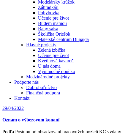
Modelársky krúžok
Záhradkári
Pohybovka
Učenie pre život
Budem mamou
Baby salsa
Školička Oriešok
Materské centrum Dupajda
Hlavné projekty
Zelená izbička
Učenie pre život
Kvetinová kavareň
U nás doma
Výnimočné doučko
Medzinárodné projekty
Podporte nás
Dobroboľníctvo
Finančná podpora
Kontakt
29/04/2022
Oznam o výberovom konaní
Podľa Postupu pri obsadzovaní pracovných pozícií KC vydaný