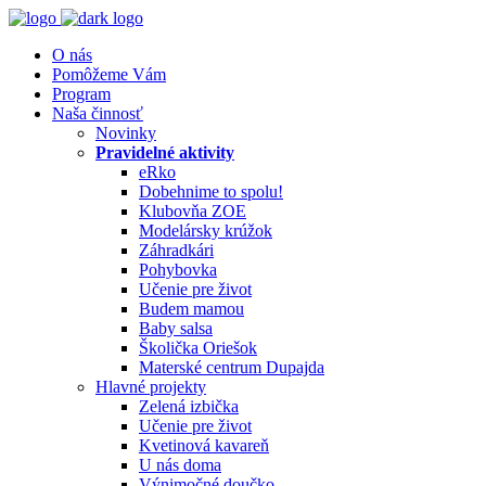
O nás
Pomôžeme Vám
Program
Naša činnosť
Novinky
Pravidelné aktivity
eRko
Dobehnime to spolu!
Klubovňa ZOE
Modelársky krúžok
Záhradkári
Pohybovka
Učenie pre život
Budem mamou
Baby salsa
Školička Oriešok
Materské centrum Dupajda
Hlavné projekty
Zelená izbička
Učenie pre život
Kvetinová kavareň
U nás doma
Výnimočné doučko