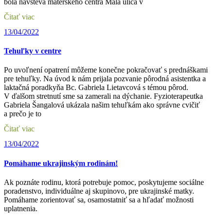
bola návšteva materského centra Mala ulica v
Čitať viac
13/04/2022
Tehuľky v centre
Po uvoľnení opatrení môžeme konečne pokračovať s prednáškami
pre tehuľky. Na úvod k nám prijala pozvanie pôrodná asistentka a
laktačná poradkyňa Bc. Gabriela Lietavcová s témou pôrod.
V ďalšom stretnutí sme sa zamerali na dýchanie. Fyzioterapeutka
Gabriela Šangalová ukázala našim tehuľkám ako správne cvičiť
a prečo je to
Čitať viac
13/04/2022
Pomáhame ukrajinským rodinám!
Ak poznáte rodinu, ktorá potrebuje pomoc, poskytujeme sociálne
poradenstvo, individuálne aj skupinovo, pre ukrajinské matky.
Pomáhame zorientovať sa, osamostatniť sa a hľadať možnosti
uplatnenia.