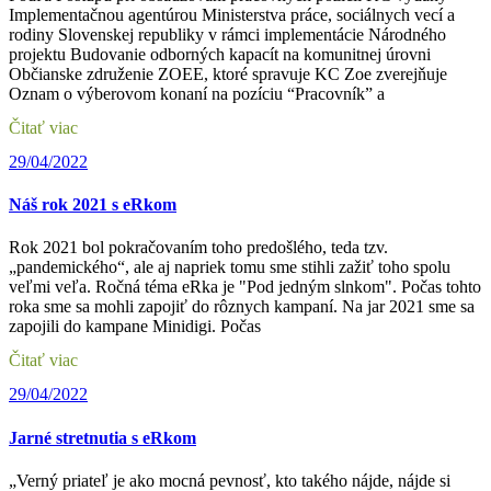
Implementačnou agentúrou Ministerstva práce, sociálnych vecí a
rodiny Slovenskej republiky v rámci implementácie Národného
projektu Budovanie odborných kapacít na komunitnej úrovni
Občianske združenie ZOEE, ktoré spravuje KC Zoe zverejňuje
Oznam o výberovom konaní na pozíciu “Pracovník” a
Čitať viac
29/04/2022
Náš rok 2021 s eRkom
Rok 2021 bol pokračovaním toho predošlého, teda tzv.
„pandemického“, ale aj napriek tomu sme stihli zažiť toho spolu
veľmi veľa. Ročná téma eRka je "Pod jedným slnkom". Počas tohto
roka sme sa mohli zapojiť do rôznych kampaní. Na jar 2021 sme sa
zapojili do kampane Minidigi. Počas
Čitať viac
29/04/2022
Jarné stretnutia s eRkom
„Verný priateľ je ako mocná pevnosť, kto takého nájde, nájde si