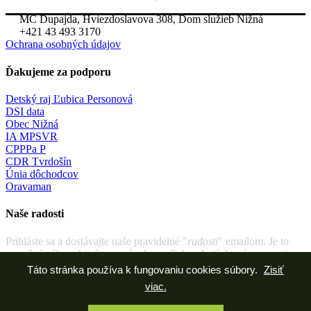
MC Dupajda, Hviezdoslavova 308, Dom služieb Nižná
+421 43 493 3170
Ochrana osobných údajov
Ďakujeme za podporu
Detský raj Ľubica Personová
DSI data
Obec Nižná
IA MPSVR
CPPPa P
CDR Tvrdošín
Únia dôchodcov
Oravaman
Naše radosti
Prihláste sa a dostávajte naše pravidelné "
radosti
" emailom. Je to
mesačný súhrn aktivít, pozvánok a našich radostí, ktoré cez mesiac
zažívame. Malé okienko do diana v KC ZOE.
Táto stránka používa k fungovaniu cookies súbory.
Zisiť
viac.