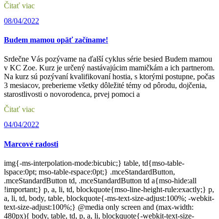
Čitať viac
08/04/2022
Budem mamou opäť začíname!
Srdečne Vás pozývame na ďalší cyklus série besied Budem mamou
v KC Zoe. Kurz je určený nastávajúcim mamičkám a ich partnerom.
Na kurz sú pozývaní kvalifikovaní hostia, s ktorými postupne, počas
3 mesiacov, preberieme všetky dôležité témy od pôrodu, dojčenia,
starostlivosti o novorodenca, prvej pomoci a
Čitať viac
04/04/2022
Marcové radosti
img{-ms-interpolation-mode:bicubic;} table, td{mso-table-
lspace:0pt; mso-table-rspace:0pt;} .mceStandardButton,
.mceStandardButton td, .mceStandardButton td a{mso-hide:all
!important;} p, a, li, td, blockquote{mso-line-height-rule:exactly;} p,
a, li, td, body, table, blockquote{-ms-text-size-adjust:100%; -webkit-
text-size-adjust:100%;} @media only screen and (max-width:
480px){ body, table, td, p, a, li, blockquote{-webkit-text-size-