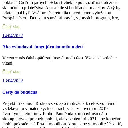
poklad." Cieľom jarných eRko stretiek je poukázať na dôležitosť
skutočného priateľstva. Ako a kde si ho hľadať priateľov. Aký by
priateľ mal byť. Vzájomné stretnutia upevňujeme vytúženou
Prespávačkou. Deti si ju samé pripravili, vymysleli program, hry,
Čitať viac
14/04/2022
Ako vybudovať fungujúcu imunitu u detí
V centre nás čaká opäť zaujímavá prednáška. Všetci sú srdečne
vítaní!
Čitať viac
13/04/2022
Cesty do budúcna
Projekt Erasmus+ Rodičovstvo ako motivácia k celoživotnému
vzdelávaniu v materských centrách začal v novembri 2019
úvodným stretnutím v Prahe. Pandémia koronavírusu nám
skomplikovala priebeh mobilít, ale v septembri 2021 sme konečne
mohli pokračovať. Prvou mobilitou, ktorej sme sa mohli zúčastniť,