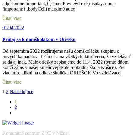
adjust:none !important;} } .mcnPreviewText{display: none
!important;} .bodyCell{margin:0 auto;
Čitať viac
01/04/2022
Pridaj sa k domškolákom v Oriešku
Od septembra 2022 rozširujeme našu domškolácku skupinu o
nových kamarátov. Tešíme sa na všetkých, ktorí veria, že vzdelávať
sa dá aj inak. Malé oriešky zapisujeme do 11.4. 2022 (týmto dňom
končí zápis v našej kmeňovej škole Slobodná škola Košice). Pre
viac info, klikni na odkaz: školička ORIEŠOK Vo vzdelávacej
Čitať viac
Stránkovanie
1
2
Nasledujúce
príspevkov
1
2
Komunitné centrum ZOE v Nižnej.