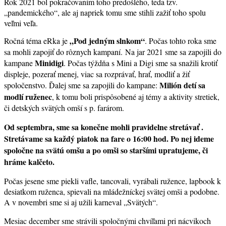
Rok 2021 bol pokračovaním toho predošlého, teda tzv.
„pandemického“, ale aj napriek tomu sme stihli zažiť toho spolu
veľmi veľa.
„Pod jedným slnkom“
Ročná téma eRka je
. Počas tohto roka sme
sa mohli zapojiť do rôznych kampaní.
Na jar 2021 sme sa zapojili do
Minidigi
kampane
. Počas týždňa s Mini a Digi sme sa snažili krotiť
displeje, pozerať menej, viac sa rozprávať, hrať, modliť a žiť
Milión detí sa
spoločenstvo.
Ďalej sme sa zapojili do kampane:
modlí ruženec
, k tomu boli prispôsobené aj témy a aktivity stretiek,
či detských svätých omší s p. farárom.
Od septembra, sme sa konečne mohli pravidelne stretávať .
Stretávame sa každý piatok na fare o 16:00 hod. Po nej ideme
spoločne na svätú omšu a po omši so staršími upratujeme, či
hráme kalčeto.
Počas jesene sme piekli vafle, tancovali, vyrábali ružence, lapbook k
desiatkom ruženca, spievali na mládežníckej svätej omši a podobne.
A v novembri sme si aj užili karneval „Svätých“.
Mesiac december sme strávili spoločnými chvíľami pri nácvikoch