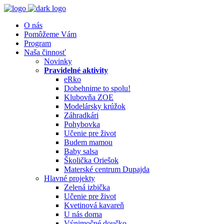
O nás
Pomôžeme Vám
Program
Naša činnosť
Novinky
Pravidelné aktivity
eRko
Dobehnime to spolu!
Klubovňa ZOE
Modelársky krúžok
Záhradkári
Pohybovka
Učenie pre život
Budem mamou
Baby salsa
Školička Oriešok
Materské centrum Dupajda
Hlavné projekty
Zelená izbička
Učenie pre život
Kvetinová kavareň
U nás doma
Výnimočné doučko