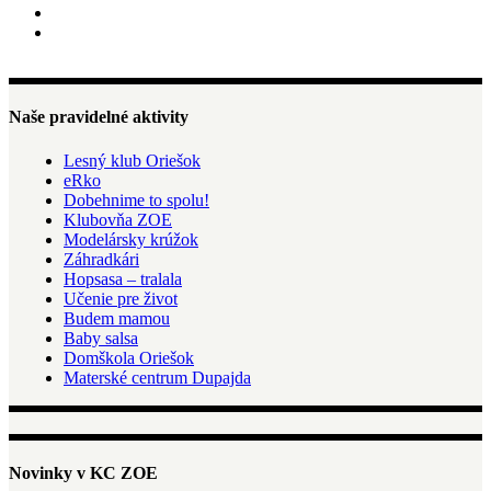
Naše pravidelné aktivity
Lesný klub Oriešok
eRko
Dobehnime to spolu!
Klubovňa ZOE
Modelársky krúžok
Záhradkári
Hopsasa – tralala
Učenie pre život
Budem mamou
Baby salsa
Domškola Oriešok
Materské centrum Dupajda
Novinky v KC ZOE