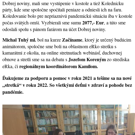
Dobrej noviny, mali sme vystúpenie v kostole a tiež Kolednícku
párty, kde sme spoločne spočítali peniaze a odniesli ich na faru.
Koledovanie bolo pre nepriaznivú pandemickú situáciu iba v kostole
2077,- Eur
počas svätých omší.
Vyzbierali sme sumu
, a túto sme
odoslali spolu s pánom farárom na účet Dobrej noviny.
Michal Tuhý ml.
Začíname
bol na kurze
, ktorý je určený budúcim
animátorom, spoločne sme boli na oblastnom eRko stretku s
kamarátmi z okolia, na online stretnutiach
webinásť, duchovnej
Jozefom Koreným
obnove a stretli sme sa na debatu s
zo strediska
regionálnym koordinátorom Kamilom.
eRka, či
Ďakujeme za podporu a pomoc v roku 2021 a tešíme sa na nové
„stretká“ v roku 2022. So všetkými deťmi v zdraví a pohode bez
pandémie.