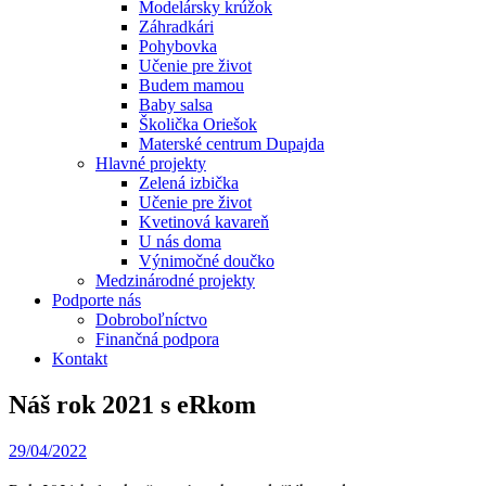
Modelársky krúžok
Záhradkári
Pohybovka
Učenie pre život
Budem mamou
Baby salsa
Školička Oriešok
Materské centrum Dupajda
Hlavné projekty
Zelená izbička
Učenie pre život
Kvetinová kavareň
U nás doma
Výnimočné doučko
Medzinárodné projekty
Podporte nás
Dobroboľníctvo
Finančná podpora
Kontakt
Náš rok 2021 s eRkom
29/04/2022