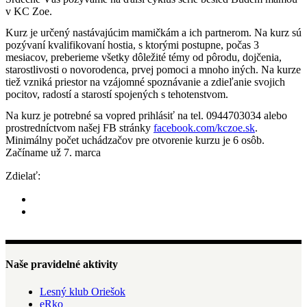
v KC Zoe.
Kurz je určený nastávajúcim mamičkám a ich partnerom. Na kurz sú
pozývaní kvalifikovaní hostia, s ktorými postupne, počas 3
mesiacov, preberieme všetky dôležité témy od pôrodu, dojčenia,
starostlivosti o novorodenca, prvej pomoci a mnoho iných. Na kurze
tiež vzniká priestor na vzájomné spoznávanie a zdieľanie svojich
pocitov, radostí a starostí spojených s tehotenstvom.
Na kurz je potrebné sa vopred prihlásiť na tel. 0944703034 alebo
prostredníctvom našej FB stránky
facebook.com/kczoe.sk
.
Minimálny počet uchádzačov pre otvorenie kurzu je 6 osôb.
Začíname už 7. marca
Zdielať:
Naše pravidelné aktivity
Lesný klub Oriešok
eRko