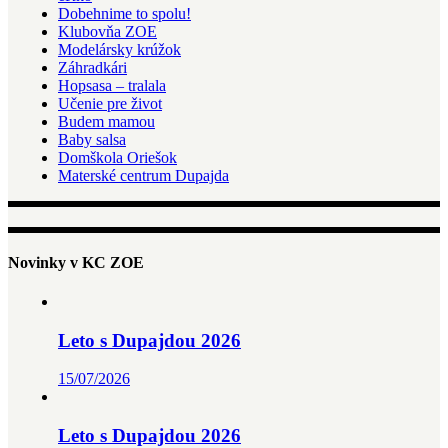
Dobehnime to spolu!
Klubovňa ZOE
Modelársky krúžok
Záhradkári
Hopsasa – tralala
Učenie pre život
Budem mamou
Baby salsa
Domškola Oriešok
Materské centrum Dupajda
Novinky v KC ZOE
Leto s Dupajdou 2026
15/07/2026
Leto s Dupajdou 2026