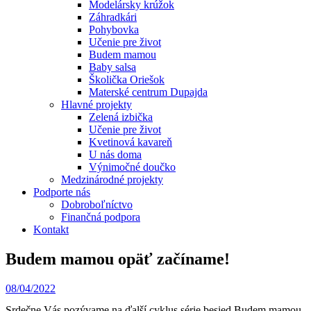
Modelársky krúžok
Záhradkári
Pohybovka
Učenie pre život
Budem mamou
Baby salsa
Školička Oriešok
Materské centrum Dupajda
Hlavné projekty
Zelená izbička
Učenie pre život
Kvetinová kavareň
U nás doma
Výnimočné doučko
Medzinárodné projekty
Podporte nás
Dobroboľníctvo
Finančná podpora
Kontakt
Budem mamou opäť začíname!
08/04/2022
Srdečne Vás pozývame na ďalší cyklus série besied Budem mamou