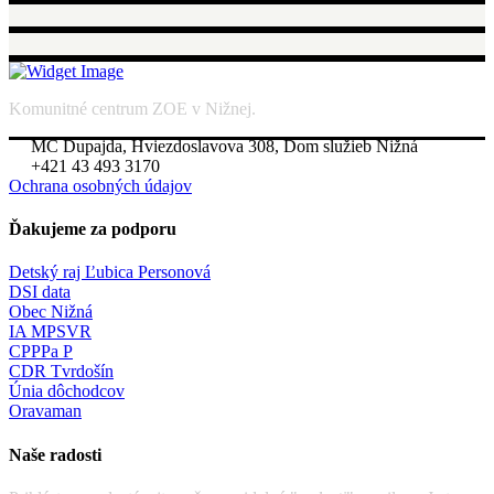
Komunitné centrum ZOE v Nižnej.
MC Dupajda, Hviezdoslavova 308, Dom služieb Nižná
+421 43 493 3170
Ochrana osobných údajov
Ďakujeme za podporu
Detský raj Ľubica Personová
DSI data
Obec Nižná
IA MPSVR
CPPPa P
CDR Tvrdošín
Únia dôchodcov
Oravaman
Naše radosti