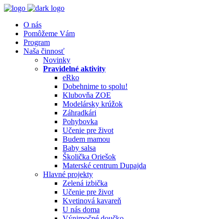
O nás
Pomôžeme Vám
Program
Naša činnosť
Novinky
Pravidelné aktivity
eRko
Dobehnime to spolu!
Klubovňa ZOE
Modelársky krúžok
Záhradkári
Pohybovka
Učenie pre život
Budem mamou
Baby salsa
Školička Oriešok
Materské centrum Dupajda
Hlavné projekty
Zelená izbička
Učenie pre život
Kvetinová kavareň
U nás doma
Výnimočné doučko