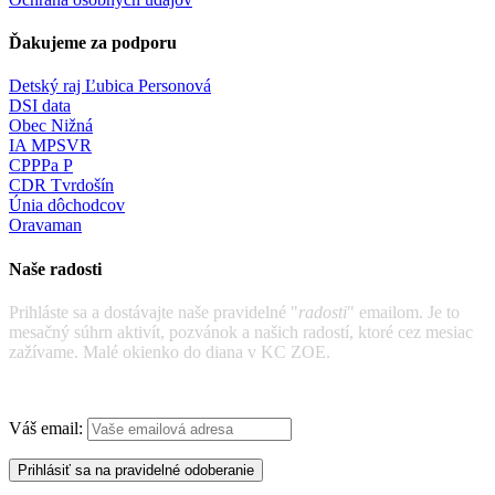
Ďakujeme za podporu
Detský raj Ľubica Personová
DSI data
Obec Nižná
IA MPSVR
CPPPa P
CDR Tvrdošín
Únia dôchodcov
Oravaman
Naše radosti
Prihláste sa a dostávajte naše pravidelné "
radosti
" emailom. Je to
mesačný súhrn aktivít, pozvánok a našich radostí, ktoré cez mesiac
zažívame. Malé okienko do diana v KC ZOE.
Váš email: