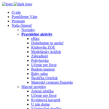
O nás
Pomôžeme Vám
Program
Naša činnosť
Novinky
Pravidelné aktivity
eRko
Dobehnime to spolu!
Klubovňa ZOE
Modelársky krúžok
Záhradkári
Pohybovka
Učenie pre život
Budem mamou
Baby salsa
Školička Oriešok
Materské centrum Dupajda
Hlavné projekty
Zelená izbička
Učenie pre život
Kvetinová kavareň
U nás doma
Výnimočné doučko