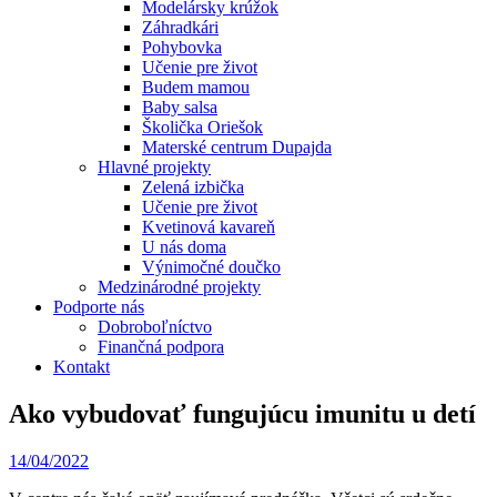
Modelársky krúžok
Záhradkári
Pohybovka
Učenie pre život
Budem mamou
Baby salsa
Školička Oriešok
Materské centrum Dupajda
Hlavné projekty
Zelená izbička
Učenie pre život
Kvetinová kavareň
U nás doma
Výnimočné doučko
Medzinárodné projekty
Podporte nás
Dobroboľníctvo
Finančná podpora
Kontakt
Ako vybudovať fungujúcu imunitu u detí
14/04/2022