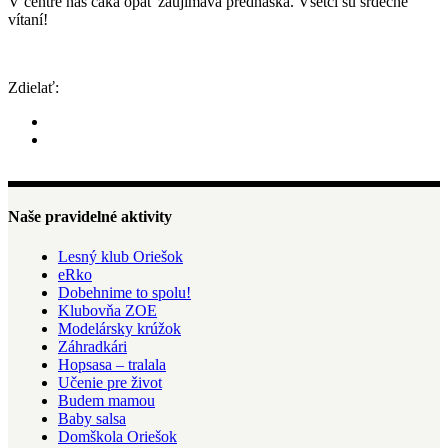
V centre nás čaká opäť zaujímavá prednáška. Všetci sú srdečne
vítaní!
Zdielať:
Naše pravidelné aktivity
Lesný klub Oriešok
eRko
Dobehnime to spolu!
Klubovňa ZOE
Modelársky krúžok
Záhradkári
Hopsasa – tralala
Učenie pre život
Budem mamou
Baby salsa
Domškola Oriešok