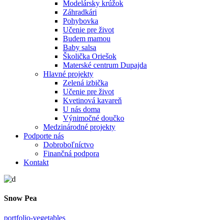
Modelársky krúžok
Záhradkári
Pohybovka
Učenie pre život
Budem mamou
Baby salsa
Školička Oriešok
Materské centrum Dupajda
Hlavné projekty
Zelená izbička
Učenie pre život
Kvetinová kavareň
U nás doma
Výnimočné doučko
Medzinárodné projekty
Podporte nás
Dobroboľníctvo
Finančná podpora
Kontakt
Snow Pea
portfolio-vegetables