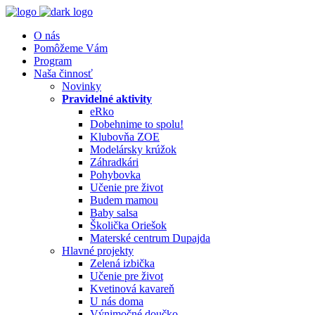
O nás
Pomôžeme Vám
Program
Naša činnosť
Novinky
Pravidelné aktivity
eRko
Dobehnime to spolu!
Klubovňa ZOE
Modelársky krúžok
Záhradkári
Pohybovka
Učenie pre život
Budem mamou
Baby salsa
Školička Oriešok
Materské centrum Dupajda
Hlavné projekty
Zelená izbička
Učenie pre život
Kvetinová kavareň
U nás doma
Výnimočné doučko