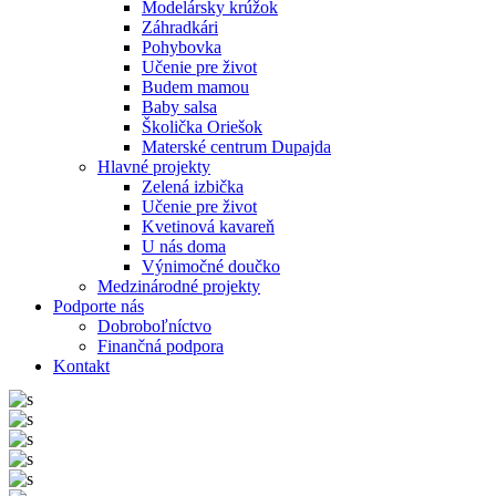
Modelársky krúžok
Záhradkári
Pohybovka
Učenie pre život
Budem mamou
Baby salsa
Školička Oriešok
Materské centrum Dupajda
Hlavné projekty
Zelená izbička
Učenie pre život
Kvetinová kavareň
U nás doma
Výnimočné doučko
Medzinárodné projekty
Podporte nás
Dobroboľníctvo
Finančná podpora
Kontakt