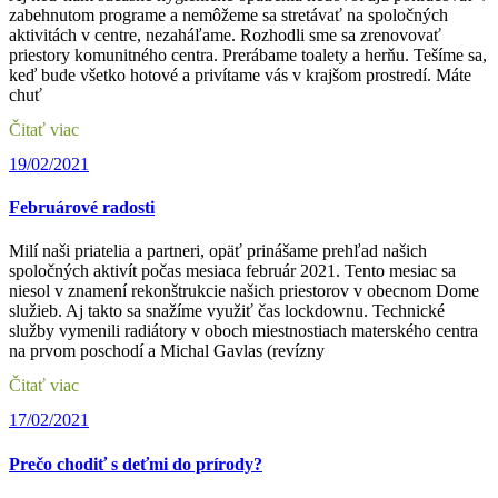
zabehnutom programe a nemôžeme sa stretávať na spoločných
aktivitách v centre, nezaháľame. Rozhodli sme sa zrenovovať
priestory komunitného centra. Prerábame toalety a herňu. Tešíme sa,
keď bude všetko hotové a privítame vás v krajšom prostredí. Máte
chuť
Čitať viac
19/02/2021
Februárové radosti
Milí naši priatelia a partneri, opäť prinášame prehľad našich
spoločných aktivít počas mesiaca február 2021. Tento mesiac sa
niesol v znamení rekonštrukcie našich priestorov v obecnom Dome
služieb. Aj takto sa snažíme využiť čas lockdownu. Technické
služby vymenili radiátory v oboch miestnostiach materského centra
na prvom poschodí a Michal Gavlas (revízny
Čitať viac
17/02/2021
Prečo chodiť s deťmi do prírody?