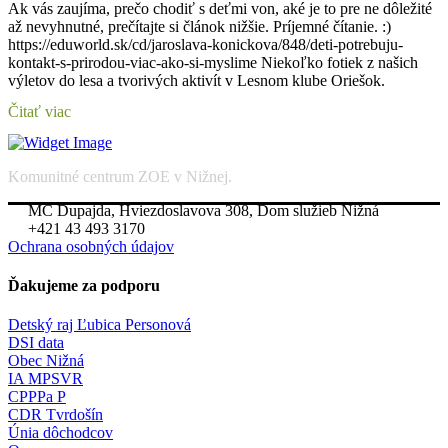
Ak vás zaujíma, prečo chodiť s deťmi von, aké je to pre ne dôležité
až nevyhnutné, prečítajte si článok nižšie. Príjemné čítanie. :)
https://eduworld.sk/cd/jaroslava-konickova/848/deti-potrebuju-
kontakt-s-prirodou-viac-ako-si-myslime Niekoľko fotiek z našich
výletov do lesa a tvorivých aktivít v Lesnom klube Oriešok.
Čitať viac
Komunitné centrum ZOE v Nižnej.
MC Dupajda, Hviezdoslavova 308, Dom služieb Nižná
+421 43 493 3170
Ochrana osobných údajov
Ďakujeme za podporu
Detský raj Ľubica Personová
DSI data
Obec Nižná
IA MPSVR
CPPPa P
CDR Tvrdošín
Únia dôchodcov