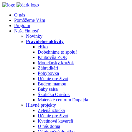
O nás
Pomôžeme Vám
Program
Naša činnosť
Novinky
Pravidelné aktivity
eRko
Dobehnime to spolu!
Klubovňa ZOE
Modelársky krúžok
Záhradkári
Pohybovka
Učenie pre život
Budem mamou
Baby salsa
Školička Oriešok
Materské centrum Dupajda
Hlavné projekty
Zelená izbička
Učenie pre život
Kvetinová kavareň
U nás doma
Výnimočné doučko