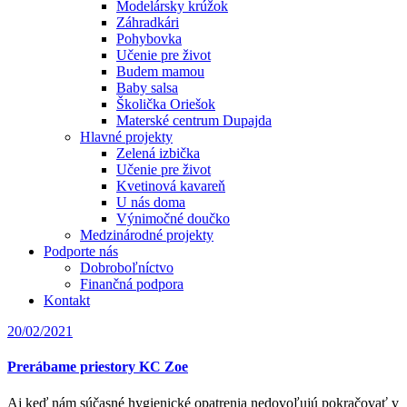
Modelársky krúžok
Záhradkári
Pohybovka
Učenie pre život
Budem mamou
Baby salsa
Školička Oriešok
Materské centrum Dupajda
Hlavné projekty
Zelená izbička
Učenie pre život
Kvetinová kavareň
U nás doma
Výnimočné doučko
Medzinárodné projekty
Podporte nás
Dobroboľníctvo
Finančná podpora
Kontakt
20/02/2021
Prerábame priestory KC Zoe
Aj keď nám súčasné hygienické opatrenia nedovoľujú pokračovať v