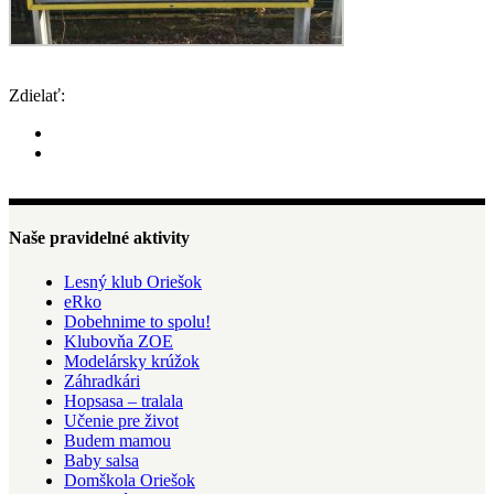
Zdielať:
Naše pravidelné aktivity
Lesný klub Oriešok
eRko
Dobehnime to spolu!
Klubovňa ZOE
Modelársky krúžok
Záhradkári
Hopsasa – tralala
Učenie pre život
Budem mamou
Baby salsa
Domškola Oriešok