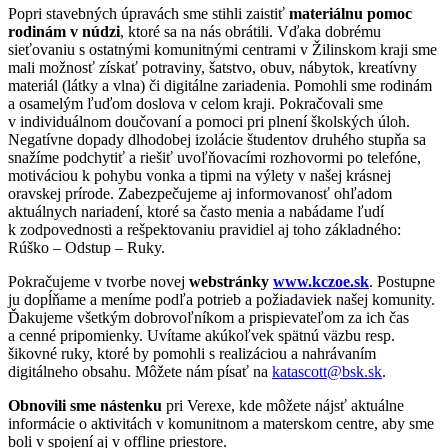
Popri stavebných úpravách sme stihli zaistiť
materiálnu pomoc
rodinám v núdzi
, ktoré sa na nás obrátili. Vďaka dobrému
sieťovaniu s ostatnými komunitnými centrami v Žilinskom kraji sme
mali možnosť získať potraviny, šatstvo, obuv, nábytok, kreatívny
materiál (látky a vlna) či digitálne zariadenia. Pomohli sme rodinám
a osamelým ľuďom doslova v celom kraji. Pokračovali sme
v individuálnom doučovaní a pomoci pri plnení školských úloh.
Negatívne dopady dlhodobej izolácie študentov druhého stupňa sa
snažíme podchytiť a riešiť uvoľňovacími rozhovormi po telefóne,
motiváciou k pohybu vonka a tipmi na výlety v našej krásnej
oravskej prírode. Zabezpečujeme aj informovanosť ohľadom
aktuálnych nariadení, ktoré sa často menia a nabádame ľudí
k zodpovednosti a rešpektovaniu pravidiel aj toho základného:
Rúško – Odstup – Ruky.
Pokračujeme v tvorbe novej
webstránky
www.kczoe.sk
. Postupne
ju dopĺňame a meníme podľa potrieb a požiadaviek našej komunity.
Ďakujeme všetkým dobrovoľníkom a prispievateľom za ich čas
a cenné pripomienky. Uvítame akúkoľvek spätnú väzbu resp.
šikovné ruky, ktoré by pomohli s realizáciou a nahrávaním
digitálneho obsahu. Môžete nám písať na
katascott@bsk.sk
.
Obnovili sme nástenku
pri Verexe, kde môžete nájsť aktuálne
informácie o aktivitách v komunitnom a materskom centre, aby sme
boli v spojení aj v offline priestore.