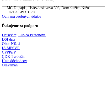
MC Dupajda, Hviezdoslavova 308, Dom služieb Nižná
+421 43 493 3170
Ochrana osobných údajov
Ďakujeme za podporu
Detský raj Ľubica Personová
DSI data
Obec Nižná
IA MPSVR
CPPPa P
CDR Tvrdošín
Únia dôchodcov
Oravaman
Naše radosti
Prihláste sa a dostávajte naše pravidelné "
radosti
" emailom. Je to
mesačný súhrn aktivít, pozvánok a našich radostí, ktoré cez mesiac
zažívame. Malé okienko do diana v KC ZOE.