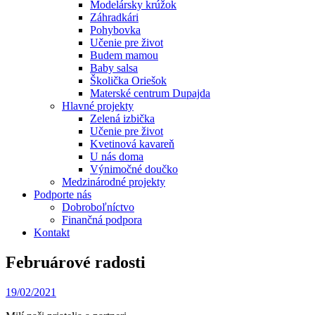
Modelársky krúžok
Záhradkári
Pohybovka
Učenie pre život
Budem mamou
Baby salsa
Školička Oriešok
Materské centrum Dupajda
Hlavné projekty
Zelená izbička
Učenie pre život
Kvetinová kavareň
U nás doma
Výnimočné doučko
Medzinárodné projekty
Podporte nás
Dobroboľníctvo
Finančná podpora
Kontakt
Februárové radosti
19/02/2021