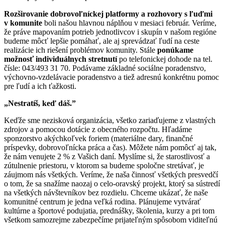
R
ozširovanie dobrovoľníckej platformy a rozhovory s ľuďmi
v komunite
boli našou hlavnou náplňou v mesiaci február. Veríme,
že práve mapovaním potrieb jednotlivcov i skupín v našom regióne
budeme môcť lepšie pomáhať, ale aj sprevádzať ľudí na ceste
realizácie ich riešení problémov komunity. Stále
ponúkame
možnosť individuálnych stretnutí
po telefonickej dohode na tel.
čísle: 043/493 31 70. Podávame základné sociálne poradenstvo,
výchovno-vzdelávacie poradenstvo a tiež adresnú konkrétnu pomoc
pre ľudí a ich ťažkosti.
„Nestratíš, keď dáš.”
Keďže sme nezisková organizácia, všetko zariaďujeme z vlastných
zdrojov a pomocou dotácie z obecného rozpočtu. Hľadáme
sponzorstvo akýchkoľvek foriem (materiálne dary, finančné
príspevky, dobrovoľnícka práca a čas). Môžete nám pomôcť aj tak,
že nám venujete 2 % z Vašich daní. Myslíme si, že starostlivosť a
zútulnenie priestoru, v ktorom sa budeme spoločne stretávať, je
záujmom nás všetkých. Veríme, že naša činnosť všetkých presvedčí
o tom, že sa snažíme naozaj o celo-oravský projekt, ktorý sa sústredí
na všetkých návštevníkov bez rozdielu. Chceme ukázať, že naše
komunitné centrum je jedna veľká rodina. Plánujeme vytvárať
kultúrne a športové podujatia, prednášky, školenia, kurzy a pri tom
všetkom samozrejme zabezpečíme prijateľným spôsobom viditeľnú