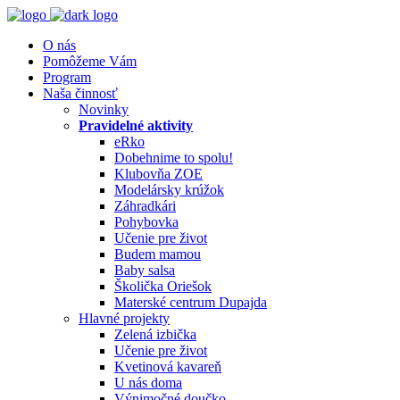
O nás
Pomôžeme Vám
Program
Naša činnosť
Novinky
Pravidelné aktivity
eRko
Dobehnime to spolu!
Klubovňa ZOE
Modelársky krúžok
Záhradkári
Pohybovka
Učenie pre život
Budem mamou
Baby salsa
Školička Oriešok
Materské centrum Dupajda
Hlavné projekty
Zelená izbička
Učenie pre život
Kvetinová kavareň
U nás doma
Výnimočné doučko