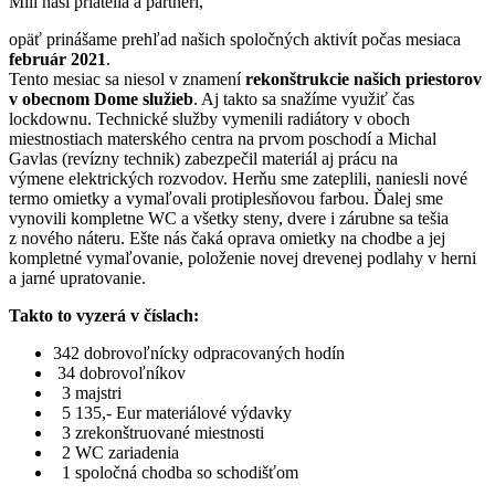
Milí naši priatelia a partneri,
opäť prinášame prehľad našich spoločných aktivít počas mesiaca
február 2021
.
Tento mesiac sa niesol v znamení
rekonštrukcie našich priestorov
v obecnom Dome služieb
. Aj takto sa snažíme využiť čas
lockdownu. Technické služby vymenili radiátory v oboch
miestnostiach materského centra na prvom poschodí a Michal
Gavlas (revízny technik) zabezpečil materiál aj prácu na
výmene elektrických rozvodov. Herňu sme zateplili, naniesli nové
termo omietky a vymaľovali protiplesňovou farbou. Ďalej sme
vynovili kompletne WC a všetky steny, dvere i zárubne sa tešia
z nového náteru. Ešte nás čaká oprava omietky na chodbe a jej
kompletné vymaľovanie, položenie novej drevenej podlahy v herni
a jarné upratovanie.
Takto to vyzerá v číslach:
342 dobrovoľnícky odpracovaných hodín
34 dobrovoľníkov
3 majstri
5 135,- Eur materiálové výdavky
3 zrekonštruované miestnosti
2 WC zariadenia
1 spoločná chodba so schodišťom