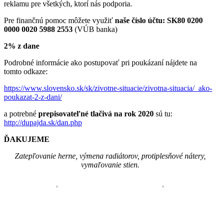
reklamu pre všetkých, ktorí nás podporia.
Pre finančnú pomoc môžete využiť
naše číslo účtu: SK80 0200
0000 0020 5988 2553
(VÚB banka)
2% z dane
Podrobné informácie ako postupovať pri poukázaní nájdete na
tomto odkaze:
https://www.slovensko.sk/sk/zivotne-situacie/zivotna-situacia/_ako-
poukazat-2-z-dani/
a potrebné
prepisovateľné tlačivá na rok 2020
sú tu:
http://dupajda.sk/dan.php
ĎAKUJEME
Zatepľovanie herne, výmena radiátorov, protiplesňové nátery,
vymaľovanie stien.