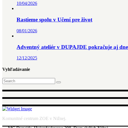
10/04/2026
Rastieme spolu v Učení pre život
08/01/2026
Adventný ateliér v DUPAJDE pokračuje aj dnes
12/12/2025
Vyhľadávanie
Search
for:
Komunitné centrum ZOE v Nižnej.