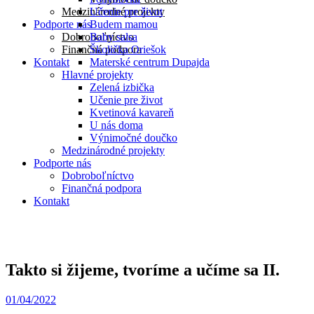
Medzinárodné projekty
Učenie pre život
Podporte nás
Budem mamou
Dobroboľníctvo
Baby salsa
Finančná podpora
Školička Oriešok
Kontakt
Materské centrum Dupajda
Hlavné projekty
Zelená izbička
Učenie pre život
Kvetinová kavareň
U nás doma
Výnimočné doučko
Medzinárodné projekty
Podporte nás
Dobroboľníctvo
Finančná podpora
Kontakt
Takto si žijeme, tvoríme a učíme sa II.
01/04/2022