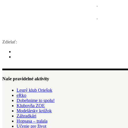
Zdielať:
Naše pravidelné aktivity
Lesný klub Oriešok
eRko
Dobehnime to spolu!
Klubovňa ZOE
Modelársky krúžok
Záhradkári
Hopsasa – tralala
Učenie pre život