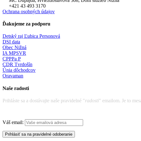
MC Dupajda, Hviezdoslavova 308, Dom služieb Nižná
+421 43 493 3170
Ochrana osobných údajov
Ďakujeme za podporu
Detský raj Ľubica Personová
DSI data
Obec Nižná
IA MPSVR
CPPPa P
CDR Tvrdošín
Únia dôchodcov
Oravaman
Naše radosti
Prihláste sa a dostávajte naše pravidelné "
radosti
" emailom. Je to mes
Váš email: