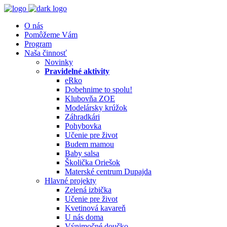
O nás
Pomôžeme Vám
Program
Naša činnosť
Novinky
Pravidelné aktivity
eRko
Dobehnime to spolu!
Klubovňa ZOE
Modelársky krúžok
Záhradkári
Pohybovka
Učenie pre život
Budem mamou
Baby salsa
Školička Oriešok
Materské centrum Dupajda
Hlavné projekty
Zelená izbička
Učenie pre život
Kvetinová kavareň
U nás doma
Výnimočné doučko