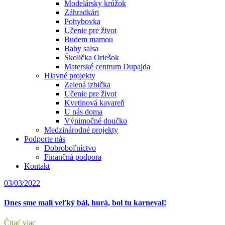
Modelársky krúžok
Záhradkári
Pohybovka
Učenie pre život
Budem mamou
Baby salsa
Školička Oriešok
Materské centrum Dupajda
Hlavné projekty
Zelená izbička
Učenie pre život
Kvetinová kavareň
U nás doma
Výnimočné doučko
Medzinárodné projekty
Podporte nás
Dobroboľníctvo
Finančná podpora
Kontakt
03/03/2022
Dnes sme mali veľký bál, hurá, bol tu karneval!
Čitať viac