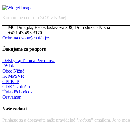
Komunitné centrum ZOE v Nižnej.
MC Dupajda, Hviezdoslavova 308, Dom služieb Nižná
+421 43 493 3170
Ochrana osobných údajov
Ďakujeme za podporu
Detský raj Ľubica Personová
DSI data
Obec Nižná
IA MPSVR
CPPPa P
CDR Tvrdošín
Únia dôchodcov
Oravaman
Naše radosti
Prihláste sa a dostávajte naše pravidelné "
radosti
" emailom. Je to mes