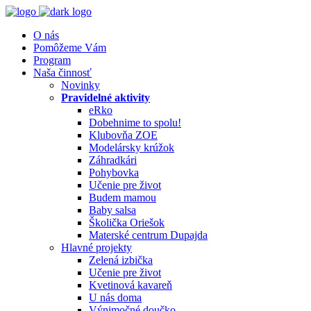
O nás
Pomôžeme Vám
Program
Naša činnosť
Novinky
Pravidelné aktivity
eRko
Dobehnime to spolu!
Klubovňa ZOE
Modelársky krúžok
Záhradkári
Pohybovka
Učenie pre život
Budem mamou
Baby salsa
Školička Oriešok
Materské centrum Dupajda
Hlavné projekty
Zelená izbička
Učenie pre život
Kvetinová kavareň
U nás doma
Výnimočné doučko