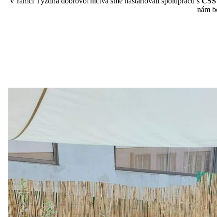
V rámci Týždňa dobrovoľníctva sme naštartovali spoluprácu s
CSS
nám bo