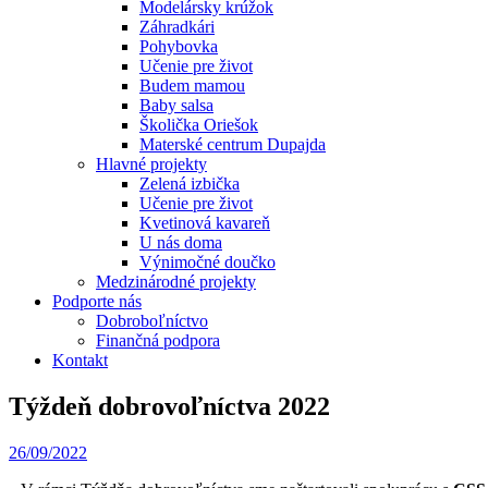
Modelársky krúžok
Záhradkári
Pohybovka
Učenie pre život
Budem mamou
Baby salsa
Školička Oriešok
Materské centrum Dupajda
Hlavné projekty
Zelená izbička
Učenie pre život
Kvetinová kavareň
U nás doma
Výnimočné doučko
Medzinárodné projekty
Podporte nás
Dobroboľníctvo
Finančná podpora
Kontakt
Týždeň dobrovoľníctva 2022
26/09/2022