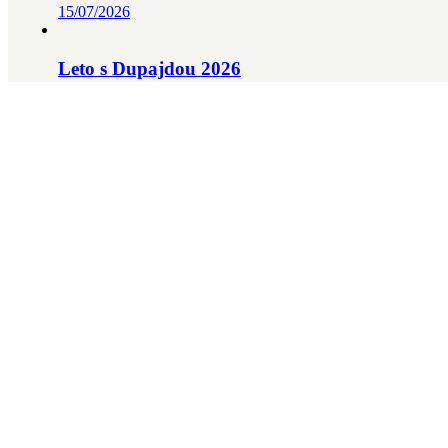
15/07/2026
Leto s Dupajdou 2026
15/07/2026
Láskavo do života
10/04/2026
Rastieme spolu v Učení pre život
08/01/2026
Adventný ateliér v DUPAJDE pokračuje aj dnes
12/12/2025
Vyhľadávanie