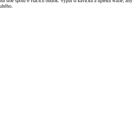
bili sme spolu 6 vtáčich búdok. Vypili si kávičku a upiekli wafle, aby
ruhého.