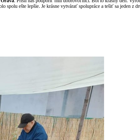
 Orava
. Prišli nás podporiť milí dobrovoľníci. Bol to krásny deň. Vyro
lo spolu ešte lepšie. Je krásne vytvárať spolupráce a tešiť sa jeden z d