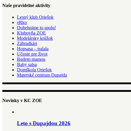
Naše pravidelné aktivity
Lesný klub Oriešok
eRko
Dobehnime to spolu!
Klubovňa ZOE
Modelársky krúžok
Záhradkári
Hopsasa – tralala
Učenie pre život
Budem mamou
Baby salsa
Domškola Oriešok
Materské centrum Dupajda
Novinky v KC ZOE
Leto s Dupajdou 2026