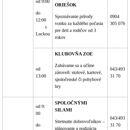
od 9:00
ORIEŠOK
do
Spoznávanie prírody
0904
12:00
vonku za každého počasia
305 076
s
pre deti a rodičov od 3
Luckou
rokov
KLUBOVŇA ZOE
Zabávame sa a učíme
od
043/493
zároveň: stolové, kartové,
13:00
31 70
spoločenské či pohybové
hry
SPOLOČNÝMI
od 9:
SILAMI
00
043/493
Stretnutie dobrovoľníkov –
do
31 70
plánovanie a realizácia