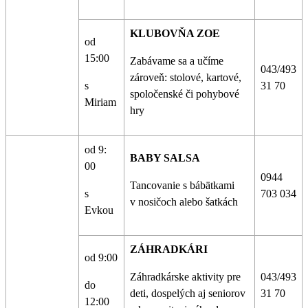
KLUBOVŇA ZOE
od
15:00
Zabávame sa a učíme
043/493
zároveň: stolové, kartové,
s
31 70
spoločenské či pohybové
Miriam
hry
od 9:
BABY SALSA
00
0944
Tancovanie s bábätkami
s
703 034
v nosičoch alebo šatkách
Evkou
ZÁHRADKÁRI
od 9:00
Záhradkárske aktivity pre
043/493
do
deti, dospelých aj seniorov
31 70
12:00