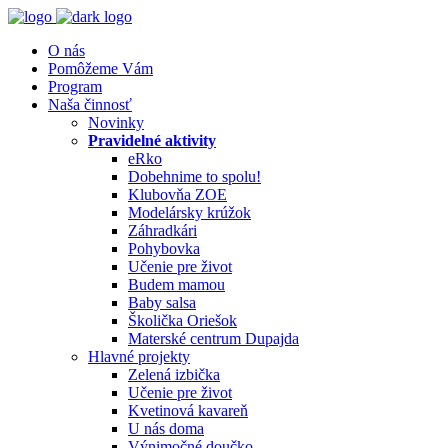
O nás
Pomôžeme Vám
Program
Naša činnosť
Novinky
Pravidelné aktivity
eRko
Dobehnime to spolu!
Klubovňa ZOE
Modelársky krúžok
Záhradkári
Pohybovka
Učenie pre život
Budem mamou
Baby salsa
Školička Oriešok
Materské centrum Dupajda
Hlavné projekty
Zelená izbička
Učenie pre život
Kvetinová kavareň
U nás doma
Výnimočné doučko