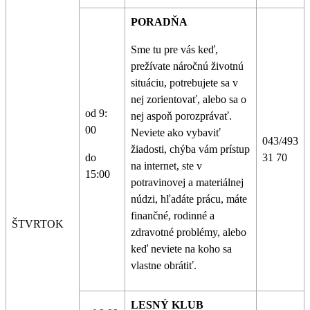
PORADŇA
Sme tu pre vás keď,
prežívate náročnú životnú
situáciu, potrebujete sa v
nej zorientovať, alebo sa o
od 9:
nej aspoň porozprávať.
00
Neviete ako vybaviť
043/493
žiadosti, chýba vám prístup
do
31 70
na internet, ste v
15:00
potravinovej a materiálnej
núdzi, hľadáte prácu, máte
finančné, rodinné a
ŠTVRTOK
zdravotné problémy, alebo
keď neviete na koho sa
vlastne obrátiť.
LESNÝ KLUB