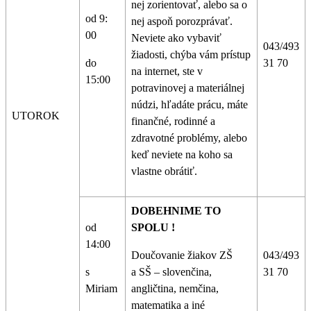
nej zorientovať, alebo sa o
od 9:
nej aspoň porozprávať.
00
Neviete ako vybaviť
043/493
žiadosti, chýba vám prístup
do
31 70
na internet, ste v
15:00
potravinovej a materiálnej
núdzi, hľadáte prácu, máte
UTOROK
finančné, rodinné a
zdravotné problémy, alebo
keď neviete na koho sa
vlastne obrátiť.
DOBEHNIME TO
od
SPOLU !
14:00
Doučovanie žiakov ZŠ
043/493
s
a SŠ – slovenčina,
31 70
Miriam
angličtina, nemčina,
matematika a iné