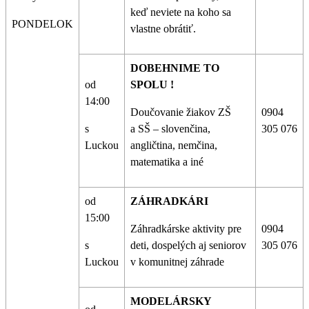
keď neviete na koho sa
PONDELOK
vlastne obrátiť.
DOBEHNIME TO
od
SPOLU !
14:00
Doučovanie žiakov ZŠ
0904
s
a SŠ – slovenčina,
305 076
Luckou
angličtina, nemčina,
matematika a iné
od
ZÁHRADKÁRI
15:00
Záhradkárske aktivity pre
0904
s
deti, dospelých aj seniorov
305 076
Luckou
v komunitnej záhrade
MODELÁRSKY