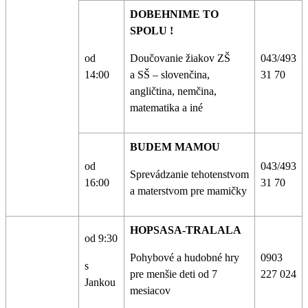
DOBEHNIME TO
SPOLU !
od
Doučovanie žiakov ZŠ
043/493
14:00
a SŠ – slovenčina,
31 70
angličtina, nemčina,
matematika a iné
BUDEM MAMOU
od
043/493
Sprevádzanie tehotenstvom
16:00
31 70
a materstvom pre mamičky
HOPSASA-TRALALA
od 9:30
Pohybové a hudobné hry
0903
s
pre menšie deti od 7
227 024
Jankou
mesiacov