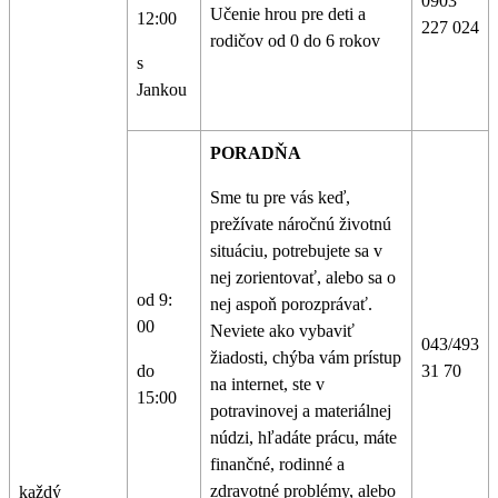
0903
Učenie hrou pre deti a
12:00
227 024
rodičov od 0 do 6 rokov
s
Jankou
PORADŇA
Sme tu pre vás keď,
prežívate náročnú životnú
situáciu, potrebujete sa v
nej zorientovať, alebo sa o
od 9:
nej aspoň porozprávať.
00
Neviete ako vybaviť
043/493
žiadosti, chýba vám prístup
do
31 70
na internet, ste v
15:00
potravinovej a materiálnej
núdzi, hľadáte prácu, máte
finančné, rodinné a
zdravotné problémy, alebo
každý