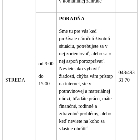
v komunitnej záhrade
PORADŇA
Sme tu pre vás keď
prežívate náročnú životnú
situáciu, potrebujete sa v
nej zorientovať, alebo sa o
nej aspoň porozprávať.
od 9:00
Neviete ako vybaviť
043/493
do
žiadosti, chýba vám prístup
STREDA
31 70
15:00
na internet, ste v
potravinovej a materiálnej
núdzi, hľadáte prácu, máte
finančné, rodinné a
zdravotné problémy, alebo
keď neviete na koho sa
vlastne obrátiť.