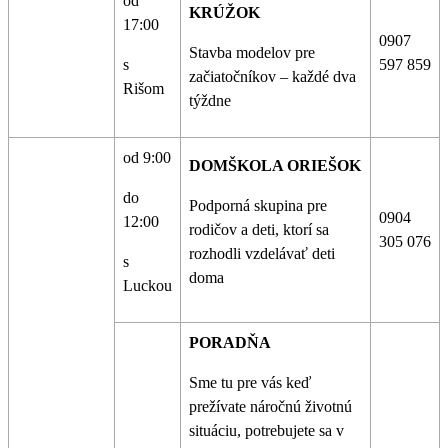
od
KRÚŽOK
17:00
0907
Stavba modelov pre
s
597 859
začiatočníkov – každé dva
Rišom
týždne
od 9:00
DOMŠKOLA ORIEŠOK
do
Podporná skupina pre
0904
12:00
rodičov a deti, ktorí sa
305 076
rozhodli vzdelávať deti
s
doma
Luckou
PORADŇA
Sme tu pre vás keď
prežívate náročnú životnú
situáciu, potrebujete sa v