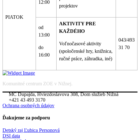
12:00
projektov
PIATOK
AKTIVITY PRE
od
KAŽDÉHO
13:00
043/493
Voľnočasové aktivity
do
31 70
(spoločenské hry, knižnica,
16:00
ručné práce, záhradka, iné)
Komunitné centrum ZOE v Nižnej.
MC Dupajda, Hviezdoslavova 308, Dom služieb Nižná
+421 43 493 3170
Ochrana osobných údajov
Ďakujeme za podporu
Detský raj Ľubica Personová
DSI data