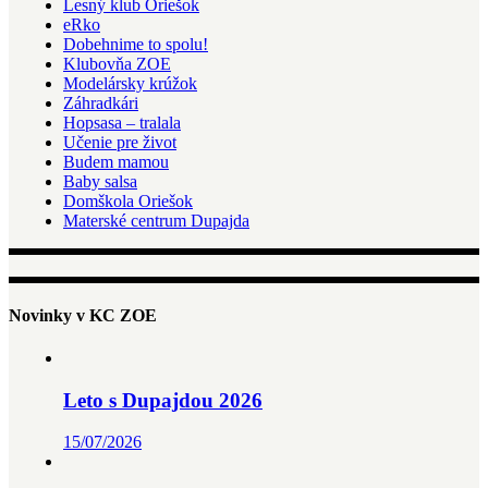
Lesný klub Oriešok
eRko
Dobehnime to spolu!
Klubovňa ZOE
Modelársky krúžok
Záhradkári
Hopsasa – tralala
Učenie pre život
Budem mamou
Baby salsa
Domškola Oriešok
Materské centrum Dupajda
Novinky v KC ZOE
Leto s Dupajdou 2026
15/07/2026