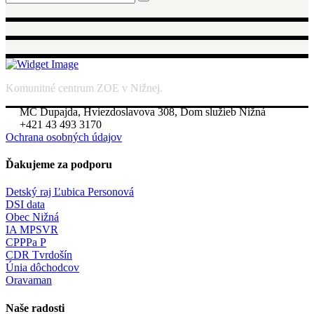
for:
Komunitné centrum ZOE v Nižnej.
MC Dupajda, Hviezdoslavova 308, Dom služieb Nižná
+421 43 493 3170
Ochrana osobných údajov
Ďakujeme za podporu
Detský raj Ľubica Personová
DSI data
Obec Nižná
IA MPSVR
CPPPa P
CDR Tvrdošín
Únia dôchodcov
Oravaman
Naše radosti