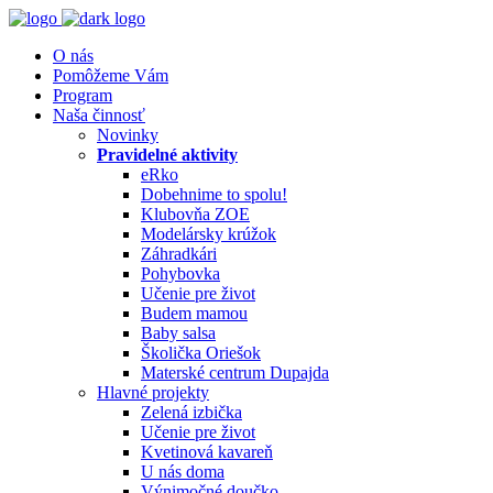
O nás
Pomôžeme Vám
Program
Naša činnosť
Novinky
Pravidelné aktivity
eRko
Dobehnime to spolu!
Klubovňa ZOE
Modelársky krúžok
Záhradkári
Pohybovka
Učenie pre život
Budem mamou
Baby salsa
Školička Oriešok
Materské centrum Dupajda
Hlavné projekty
Zelená izbička
Učenie pre život
Kvetinová kavareň
U nás doma
Výnimočné doučko