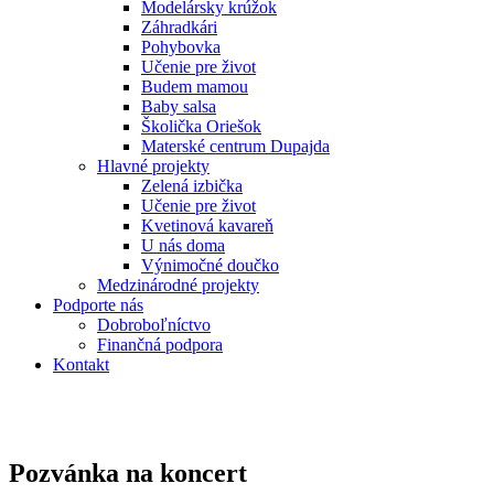
Modelársky krúžok
Záhradkári
Pohybovka
Učenie pre život
Budem mamou
Baby salsa
Školička Oriešok
Materské centrum Dupajda
Hlavné projekty
Zelená izbička
Učenie pre život
Kvetinová kavareň
U nás doma
Výnimočné doučko
Medzinárodné projekty
Podporte nás
Dobroboľníctvo
Finančná podpora
Kontakt
Pozvánka na koncert