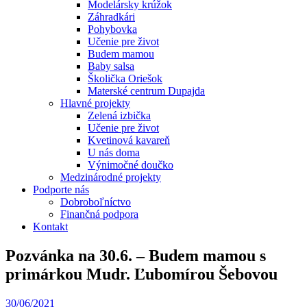
Modelársky krúžok
Záhradkári
Pohybovka
Učenie pre život
Budem mamou
Baby salsa
Školička Oriešok
Materské centrum Dupajda
Hlavné projekty
Zelená izbička
Učenie pre život
Kvetinová kavareň
U nás doma
Výnimočné doučko
Medzinárodné projekty
Podporte nás
Dobroboľníctvo
Finančná podpora
Kontakt
Pozvánka na 30.6. – Budem mamou s
primárkou Mudr. Ľubomírou Šebovou
30/06/2021