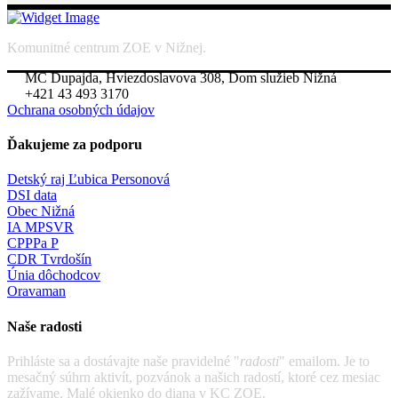
Komunitné centrum ZOE v Nižnej.
MC Dupajda, Hviezdoslavova 308, Dom služieb Nižná
+421 43 493 3170
Ochrana osobných údajov
Ďakujeme za podporu
Detský raj Ľubica Personová
DSI data
Obec Nižná
IA MPSVR
CPPPa P
CDR Tvrdošín
Únia dôchodcov
Oravaman
Naše radosti
Prihláste sa a dostávajte naše pravidelné "
radosti
" emailom. Je to
mesačný súhrn aktivít, pozvánok a našich radostí, ktoré cez mesiac
zažívame. Malé okienko do diana v KC ZOE.