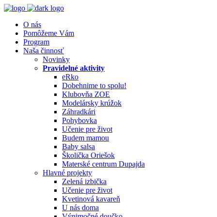
O nás
Pomôžeme Vám
Program
Naša činnosť
Novinky
Pravidelné aktivity
eRko
Dobehnime to spolu!
Klubovňa ZOE
Modelársky krúžok
Záhradkári
Pohybovka
Učenie pre život
Budem mamou
Baby salsa
Školička Oriešok
Materské centrum Dupajda
Hlavné projekty
Zelená izbička
Učenie pre život
Kvetinová kavareň
U nás doma
Výnimočné doučko