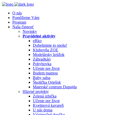
O nás
Pomôžeme Vám
Program
Naša činnosť
Novinky
Pravidelné aktivity
eRko
Dobehnime to spolu!
Klubovňa ZOE
Modelársky krúžok
Záhradkári
Pohybovka
Učenie pre život
Budem mamou
Baby salsa
Školička Oriešok
Materské centrum Dupajda
Hlavné projekty
Zelená izbička
Učenie pre život
Kvetinová kavareň
U nás doma
Výnimočné doučko