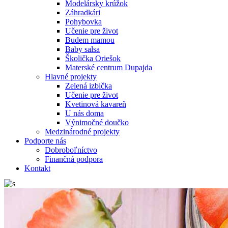
Modelársky krúžok
Záhradkári
Pohybovka
Učenie pre život
Budem mamou
Baby salsa
Školička Oriešok
Materské centrum Dupajda
Hlavné projekty
Zelená izbička
Učenie pre život
Kvetinová kavareň
U nás doma
Výnimočné doučko
Medzinárodné projekty
Podporte nás
Dobroboľníctvo
Finančná podpora
Kontakt