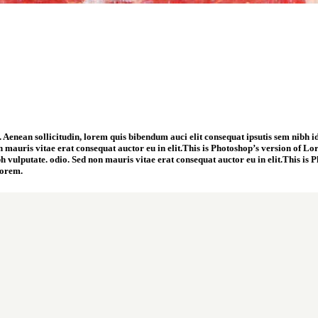
 Aenean sollicitudin, lorem quis bibendum auci elit consequat ipsutis sem nibh id
 mauris vitae erat consequat auctor eu in elit.This is Photoshop’s version of Lo
ibh vulputate. odio. Sed non mauris vitae erat consequat auctor eu in elit.This i
Lorem.