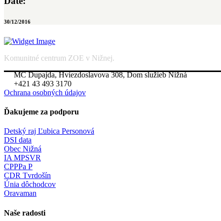
Date:
30/12/2016
Komunitné centrum ZOE v Nižnej.
MC Dupajda, Hviezdoslavova 308, Dom služieb Nižná
+421 43 493 3170
Ochrana osobných údajov
Ďakujeme za podporu
Detský raj Ľubica Personová
DSI data
Obec Nižná
IA MPSVR
CPPPa P
CDR Tvrdošín
Únia dôchodcov
Oravaman
Naše radosti