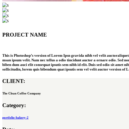
PROJECT NAME
This is Photoshop’s version of Lorem Ipsn gravida nibh vel velit auctoraliquet.
msan ipsum velit. Nam nec tellus a odio tincidunt auctor a ornare odio. Sed non
biben dum auci elit consequat ipsutis sem nibh id elit. Duis sed odio sit amet n
sollicitudin, lorem quis bibendum quat ipsutis sem vel velit auctor version of 
CLIENT:
The Clean Coffee Company
Category:
portfolio-bakery-2