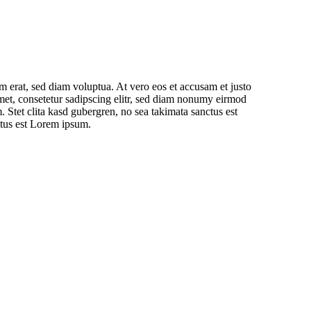
 erat, sed diam voluptua. At vero eos et accusam et justo
amet, consetetur sadipscing elitr, sed diam nonumy eirmod
 Stet clita kasd gubergren, no sea takimata sanctus est
ctus est Lorem ipsum.