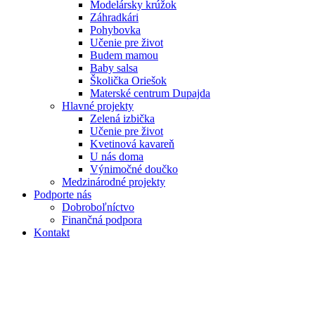
Modelársky krúžok
Záhradkári
Pohybovka
Učenie pre život
Budem mamou
Baby salsa
Školička Oriešok
Materské centrum Dupajda
Hlavné projekty
Zelená izbička
Učenie pre život
Kvetinová kavareň
U nás doma
Výnimočné doučko
Medzinárodné projekty
Podporte nás
Dobroboľníctvo
Finančná podpora
Kontakt