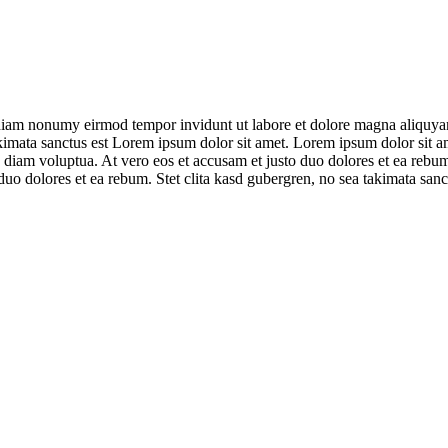
d diam nonumy eirmod tempor invidunt ut labore et dolore magna aliquyam
akimata sanctus est Lorem ipsum dolor sit amet. Lorem ipsum dolor sit 
 diam voluptua. At vero eos et accusam et justo duo dolores et ea rebum.
duo dolores et ea rebum. Stet clita kasd gubergren, no sea takimata san