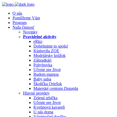
O nás
Pomôžeme Vám
Program
Naša činnosť
Novinky
Pravidelné aktivity
eRko
Dobehnime to spolu!
Klubovňa ZOE
Modelársky krúžok
Záhradkári
Pohybovka
Učenie pre život
Budem mamou
Baby salsa
Školička Oriešok
Materské centrum Dupajda
Hlavné projekty
Zelená izbička
Učenie pre život
Kvetinová kavareň
U nás doma
Výnimočné doučko