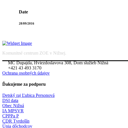
Date
28/09/2016
Komunitné centrum ZOE v Nižnej.
MC Dupajda, Hviezdoslavova 308, Dom služieb Nižná
+421 43 493 3170
Ochrana osobných údajov
Ďakujeme za podporu
Detský raj Ľubica Personová
DSI data
Obec Nižná
IA MPSVR
CPPPa P
CDR Tvrdošín
Únia dôchodcov