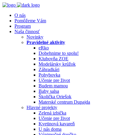
O nás
Pomôžeme Vám
Program
Naša činnosť
Novinky
Pravidelné aktivity
eRko
Dobehnime to spolu!
Klubovňa ZOE
Modelársky krúžok
Záhradkári
Pohybovka
Učenie pre život
Budem mamou
Baby salsa
Školička Oriešok
Materské centrum Dupajda
Hlavné projekty
Zelená izbička
Učenie pre život
Kvetinová kavareň
U nás doma
Výnimočné doučko