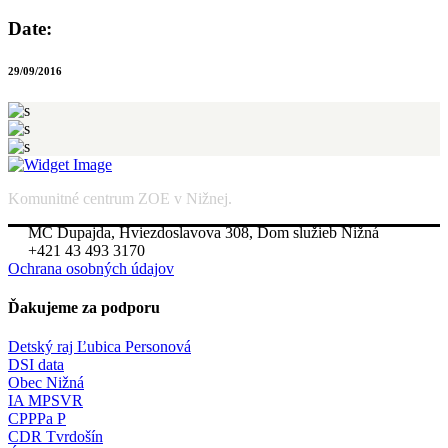
Date:
29/09/2016
Komunitné centrum ZOE v Nižnej.
MC Dupajda, Hviezdoslavova 308, Dom služieb Nižná
+421 43 493 3170
Ochrana osobných údajov
Ďakujeme za podporu
Detský raj Ľubica Personová
DSI data
Obec Nižná
IA MPSVR
CPPPa P
CDR Tvrdošín