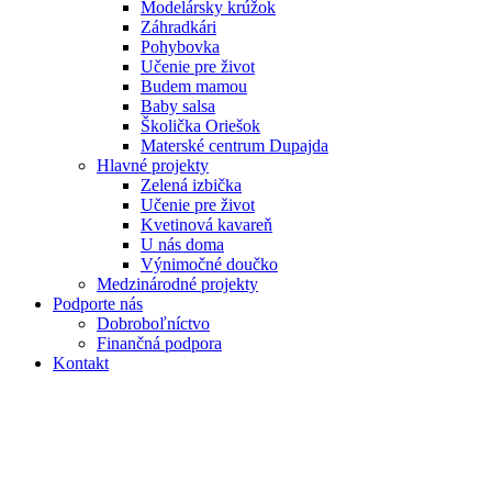
Modelársky krúžok
Záhradkári
Pohybovka
Učenie pre život
Budem mamou
Baby salsa
Školička Oriešok
Materské centrum Dupajda
Hlavné projekty
Zelená izbička
Učenie pre život
Kvetinová kavareň
U nás doma
Výnimočné doučko
Medzinárodné projekty
Podporte nás
Dobroboľníctvo
Finančná podpora
Kontakt