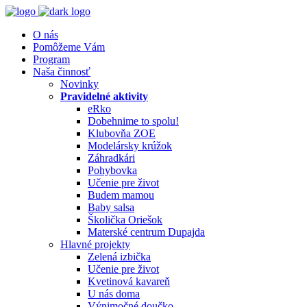
O nás
Pomôžeme Vám
Program
Naša činnosť
Novinky
Pravidelné aktivity
eRko
Dobehnime to spolu!
Klubovňa ZOE
Modelársky krúžok
Záhradkári
Pohybovka
Učenie pre život
Budem mamou
Baby salsa
Školička Oriešok
Materské centrum Dupajda
Hlavné projekty
Zelená izbička
Učenie pre život
Kvetinová kavareň
U nás doma
Výnimočné doučko