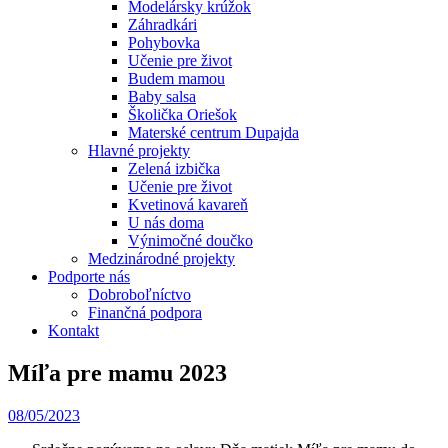
Modelársky krúžok
Záhradkári
Pohybovka
Učenie pre život
Budem mamou
Baby salsa
Školička Oriešok
Materské centrum Dupajda
Hlavné projekty
Zelená izbička
Učenie pre život
Kvetinová kavareň
U nás doma
Výnimočné doučko
Medzinárodné projekty
Podporte nás
Dobroboľníctvo
Finančná podpora
Kontakt
Míľa pre mamu 2023
08/05/2023