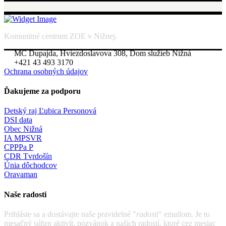
Komunitné centrum ZOE v Nižnej.
MC Dupajda, Hviezdoslavova 308, Dom služieb Nižná
+421 43 493 3170
Ochrana osobných údajov
Ďakujeme za podporu
Detský raj Ľubica Personová
DSI data
Obec Nižná
IA MPSVR
CPPPa P
CDR Tvrdošín
Únia dôchodcov
Oravaman
Naše radosti
Prihláste sa a dostávajte naše pravidelné "
radosti
" emailom. Je to
mesačný súhrn aktivít, pozvánok a našich radostí, ktoré cez mesiac