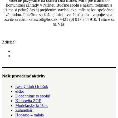
Srdečne pozývame na oslavu Dňa matiek Míľa pre mamu do
komunitnej záhrady v Nižnej. Buďme spolu s našimi rodinami a
užime si pekný čas aj prejdením symbolickej míle našou spoločnou
záhradou. Potešíme sa každej iniciatíve, či nápadu – zapojte sa a
ozvite sa nám: katascott@bsk.sk, +421 (0) 917 844 910. Tešíme sa
na Vás!
Zdielať:
Naše pravidelné aktivity
Lesný klub Oriešok
eRko
Dobehnime to spolu!
Klubovňa ZOE
Modelársky krúžok
Záhradkári
Hopsasa – tralala