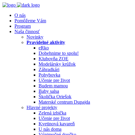
O nás
Pomôžeme Vám
Program
Naša činnosť
Novinky
Pravidelné aktivity
eRko
Dobehnime to spolu!
Klubovňa ZOE
Modelársky krúžok
Záhradkári
Pohybovka
Učenie pre život
Budem mamou
Baby salsa
Školička Oriešok
Materské centrum Dupajda
Hlavné projekty
Zelená izbička
Učenie pre život
Kvetinová kavareň
U nás doma
Výnimočné doučko