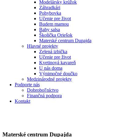
Modelársky krúžok
Záhradkári
Pohybovka
Učenie pre život
Budem mamou
Baby salsa
Školička Oriešok
Materské centrum Dupajda
Hlavné projekty
Zelená izbička
Učenie pre život
Kvetinová kavareň
U nás doma
Výnimočné doučko
Medzinárodné projekty
Podporte nás
Dobroboľníctvo
Finančná podpora
Kontakt
Materské centrum Dupajda