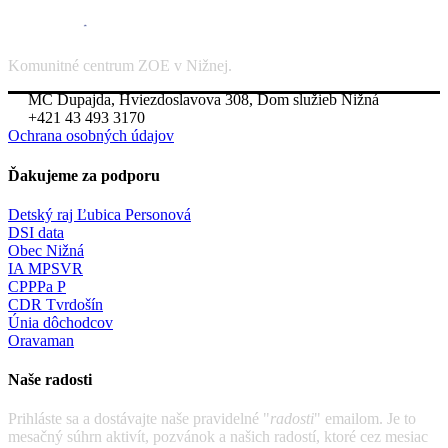
Komunitné centrum ZOE v Nižnej.
MC Dupajda, Hviezdoslavova 308, Dom služieb Nižná
+421 43 493 3170
Ochrana osobných údajov
Ďakujeme za podporu
Detský raj Ľubica Personová
DSI data
Obec Nižná
IA MPSVR
CPPPa P
CDR Tvrdošín
Únia dôchodcov
Oravaman
Naše radosti
Prihláste sa a dostávajte naše pravidelné "
radosti
" emailom. Je to
mesačný súhrn aktivít, pozvánok a našich radostí, ktoré cez mesiac