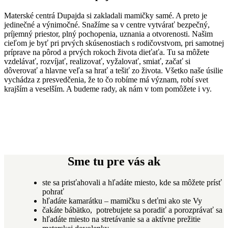
Materské centrá Dupajda si zakladali mamičky samé. A preto je
jedinečné a výnimočné. Snažíme sa v centre vytvárať bezpečný,
príjemný priestor, plný pochopenia, uznania a otvorenosti. Našim
cieľom je byť pri prvých skúsenostiach s rodičovstvom, pri samotnej
príprave na pôrod a prvých rokoch života dieťaťa. Tu sa môžete
vzdelávať, rozvíjať, realizovať, vyžalovať, smiať, začať si
dôverovať a hlavne veľa sa hrať a tešiť zo života. Všetko naše úsilie
vychádza z presvedčenia, že to čo robíme má význam, robí svet
krajším a veselším. A budeme rady, ak nám v tom pomôžete i vy.
Sme tu pre vás ak
ste sa prisťahovali a hľadáte miesto, kde sa môžete prísť
pohrať
hľadáte kamarátku – mamičku s deťmi ako ste Vy
čakáte bábätko, potrebujete sa poradiť a porozprávať sa
hľadáte miesto na stretávanie sa a aktívne prežitie