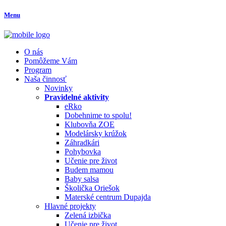
Menu
O nás
Pomôžeme Vám
Program
Naša činnosť
Novinky
Pravidelné aktivity
eRko
Dobehnime to spolu!
Klubovňa ZOE
Modelársky krúžok
Záhradkári
Pohybovka
Učenie pre život
Budem mamou
Baby salsa
Školička Oriešok
Materské centrum Dupajda
Hlavné projekty
Zelená izbička
Učenie pre život