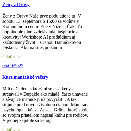
Ženy z Oravy
Ženy z Oravy Naše prvé podujatie je tu! V
sobotu 13. septembra o 15:00 sa vidíme v
Komunitnom centre Zoe v Nižnej. Čaká ťa
popoludnie plné vzdelávania, inšpirácie a
kreativity: Workshop: AI pre štúdium aj
každodenný život – s Janou Haninčíkovou
Diskusia: Ako na stres pri štúdiu
Čitať viac
05/09/2025
Kurz manželské večery
Milí naši, deti, s ktorými sme sa kedysi
stretávali v Dupajde ako mladé, často unavené
a zívajúce mamičky, už povyrástli. A tak
stojíme pred novou životnou etapou. Mám rada
psychológa a kňaza Ansela Grüna, ktorý spolu
so svojím priateľom napísal knihu pre rodičov.
V jednej kapitole sa venujú
Čitať viac