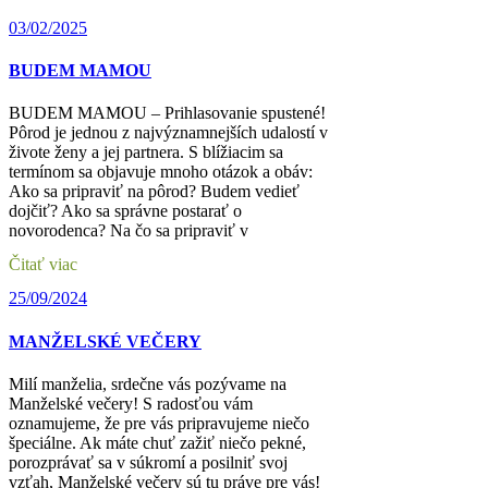
03/02/2025
BUDEM MAMOU
BUDEM MAMOU – Prihlasovanie spustené!
Pôrod je jednou z najvýznamnejších udalostí v
živote ženy a jej partnera. S blížiacim sa
termínom sa objavuje mnoho otázok a obáv:
Ako sa pripraviť na pôrod? Budem vedieť
dojčiť? Ako sa správne postarať o
novorodenca? Na čo sa pripraviť v
Čitať viac
25/09/2024
MANŽELSKÉ VEČERY
Milí manželia, srdečne vás pozývame na
Manželské večery! S radosťou vám
oznamujeme, že pre vás pripravujeme niečo
špeciálne. Ak máte chuť zažiť niečo pekné,
porozprávať sa v súkromí a posilniť svoj
vzťah, Manželské večery sú tu práve pre vás!