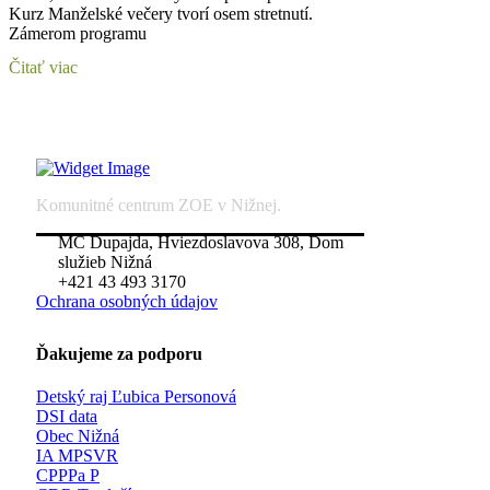
Kurz Manželské večery tvorí osem stretnutí.
Zámerom programu
Čitať viac
Komunitné centrum ZOE v Nižnej.
MC Dupajda, Hviezdoslavova 308, Dom
služieb Nižná
+421 43 493 3170
Ochrana osobných údajov
Ďakujeme za podporu
Detský raj Ľubica Personová
DSI data
Obec Nižná
IA MPSVR
CPPPa P