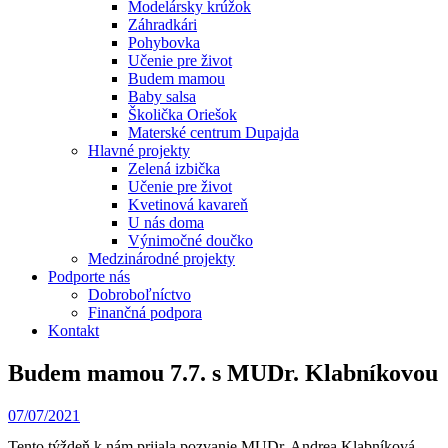
Modelársky krúžok
Záhradkári
Pohybovka
Učenie pre život
Budem mamou
Baby salsa
Školička Oriešok
Materské centrum Dupajda
Hlavné projekty
Zelená izbička
Učenie pre život
Kvetinová kavareň
U nás doma
Výnimočné doučko
Medzinárodné projekty
Podporte nás
Dobroboľníctvo
Finančná podpora
Kontakt
Budem mamou 7.7. s MUDr. Klabníkovou
07/07/2021
Tento týždeň k nám prijala pozvanie MUDr. Andrea Klabníková –