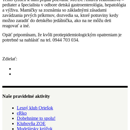
pediater a špecialista v odbore detská gastroenterológia, hepatológia
a výživa. Mamičky sa zoznámia so základnými zásadami
zavádzania prvých príkrmov, dozvedia sa, ktoré potraviny kedy
možno zaradiť do detského jedálnička, ako na ne môžu deti
reagovať a iné.
Opäť pripomínam, že kvôli protiepidemiologickým opatreniam je
potrebné sa nahlásiť na tel. 0944 703 034.
Zdielať:
Naše pravidelné aktivity
Lesný klub Oriešok
eRko
Dobehnime to spolu!
Klubovňa ZOE
Modelársky krúžok