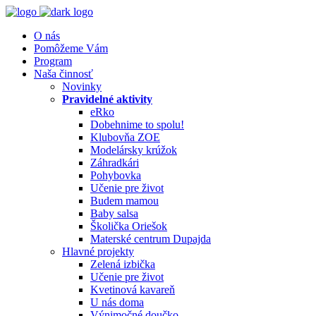
O nás
Pomôžeme Vám
Program
Naša činnosť
Novinky
Pravidelné aktivity
eRko
Dobehnime to spolu!
Klubovňa ZOE
Modelársky krúžok
Záhradkári
Pohybovka
Učenie pre život
Budem mamou
Baby salsa
Školička Oriešok
Materské centrum Dupajda
Hlavné projekty
Zelená izbička
Učenie pre život
Kvetinová kavareň
U nás doma
Výnimočné doučko