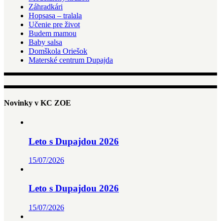
Záhradkári
Hopsasa – tralala
Učenie pre život
Budem mamou
Baby salsa
Domškola Oriešok
Materské centrum Dupajda
Novinky v KC ZOE
Leto s Dupajdou 2026
15/07/2026
Leto s Dupajdou 2026
15/07/2026