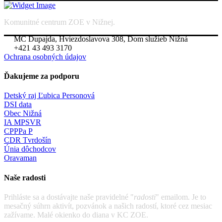
Komunitné centrum ZOE v Nižnej.
MC Dupajda, Hviezdoslavova 308, Dom služieb Nižná
+421 43 493 3170
Ochrana osobných údajov
Ďakujeme za podporu
Detský raj Ľubica Personová
DSI data
Obec Nižná
IA MPSVR
CPPPa P
CDR Tvrdošín
Únia dôchodcov
Oravaman
Naše radosti
Prihláste sa a dostávajte naše pravidelné "
radosti
" emailom. Je to
mesačný súhrn aktivít, pozvánok a našich radostí, ktoré cez mesiac
zažívame. Malé okienko do diana v KC ZOE.