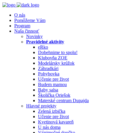
O nás
Pomôžeme Vám
Program
Naša činnosť
Novinky
Pravidelné aktivity
eRko
Dobehnime to spolu!
Klubovňa ZOE
Modelársky krúžok
Záhradkári
Pohybovka
Učenie pre život
Budem mamou
Baby salsa
Školička Oriešok
Materské centrum Dupajda
Hlavné projekty
Zelená izbička
Učenie pre život
Kvetinová kavareň
U nás doma
Výnimočné doučko