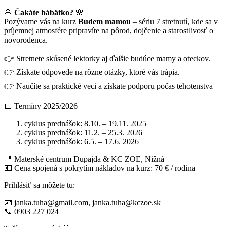
🌸
Čakáte bábätko?
🌸
Pozývame vás na kurz
Budem mamou
– sériu 7 stretnutí, kde sa v
príjemnej atmosfére pripravíte na pôrod, dojčenie a starostlivosť o
novorodenca.
👉 Stretnete skúsené lektorky aj ďalšie budúce mamy a oteckov.
👉 Získate odpovede na rôzne otázky, ktoré vás trápia.
👉 Naučíte sa praktické veci a získate podporu počas tehotenstva
📅 Termíny 2025/2026
cyklus prednášok: 8.10. –
19.11. 2025
cyklus prednášok: 11.2. – 25.3. 2026
cyklus prednášok: 6.5. – 17.6. 2026
📍 Materské centrum Dupajda & KC ZOE, Nižná
💶 Cena spojená s pokrytím nákladov na kurz: 70 € / rodina
Prihlásiť sa môžete tu:
📧
janka.tuha@gmail.com, janka.tuha@kczoe.sk
📞 0903 227 024