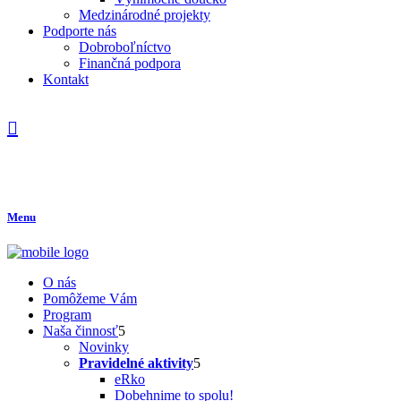
Medzinárodné projekty
Podporte nás
Dobroboľníctvo
Finančná podpora
Kontakt
Menu
O nás
Pomôžeme Vám
Program
Naša činnosť
Novinky
Pravidelné aktivity
eRko
Dobehnime to spolu!