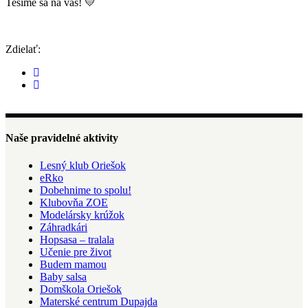
Tešíme sa na vás! 💛
Zdielať:
Naše pravidelné aktivity
Lesný klub Oriešok
eRko
Dobehnime to spolu!
Klubovňa ZOE
Modelársky krúžok
Záhradkári
Hopsasa – tralala
Učenie pre život
Budem mamou
Baby salsa
Domškola Oriešok
Materské centrum Dupajda