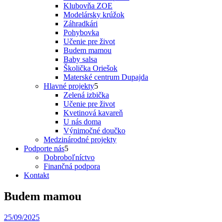
Klubovňa ZOE
Modelársky krúžok
Záhradkári
Pohybovka
Učenie pre život
Budem mamou
Baby salsa
Školička Oriešok
Materské centrum Dupajda
Hlavné projekty
Zelená izbička
Učenie pre život
Kvetinová kavareň
U nás doma
Výnimočné doučko
Medzinárodné projekty
Podporte nás
Dobroboľníctvo
Finančná podpora
Kontakt
Budem mamou
25/09/2025